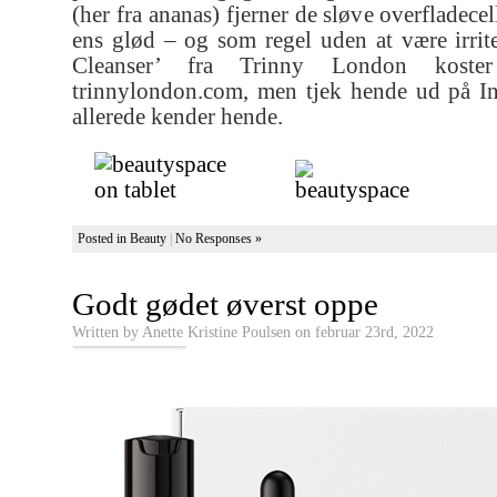
(her fra ananas) fjerner de sløve overfladece
ens glød – og som regel uden at være irri
Cleanser’ fra Trinny London kost
trinnylondon.com, men tjek hende ud på In
allerede kender hende.
Posted in
Beauty
|
No Responses »
Godt gødet øverst oppe
Written by Anette Kristine Poulsen on februar 23rd, 2022