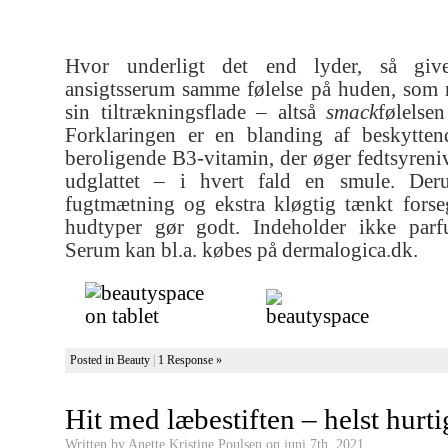
Hvor underligt det end lyder, så giv
ansigtsserum samme følelse på huden, som
sin tiltrækningsflade – altså
smack
følelse
Forklaringen er en blanding af beskyttend
beroligende B3-vitamin, der øger fedtsyreni
udglattet – i hvert fald en smule. Deru
fugtmætning og ekstra kløgtig tænkt forse
hudtyper gør godt. Indeholder ikke par
Serum kan bl.a. købes på dermalogica.dk.
Posted in
Beauty
|
1 Response »
Hit med læbestiften – helst hurti
Written by Anette Kristine Poulsen on juni 7th, 2021