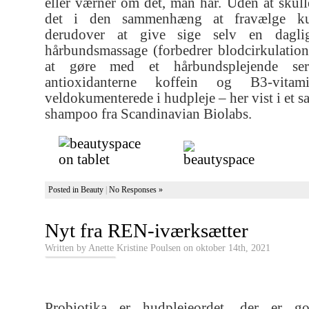
eller værner om det, man har. Uden at skul
det i den sammenhæng at fravælge ku
derudover at give sige selv en dagl
hårbundsmassage (forbedrer blodcirkulation)
at gøre med et hårbundsplejende ser
antioxidanterne koffein og B3-vit
veldokumenterede i hudpleje – her vist i et
shampoo fra Scandinavian Biolabs.
Posted in
Beauty
|
No Responses »
Nyt fra REN-iværksætter
Written by Anette Kristine Poulsen on oktober 14th, 2021
Probiotika er hudplejeordet, der er g