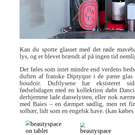
Kan du spotte glasset med det røde mavebæ
lys, og er blevet brændt af på ingen tid nemli
Det føles som intet mindre end verdens beds
duften af franske Diptyque i de pæne glas
boudoir. Duftlysene har eksisteret s
fødselsdagen med en kollektion døbt Danc
derhjemme lade danselysten, eller nok nærme
med Baies – en dæmpet sødlig, men ret fin
solbær, lidt som en engelsk have. (kan købes