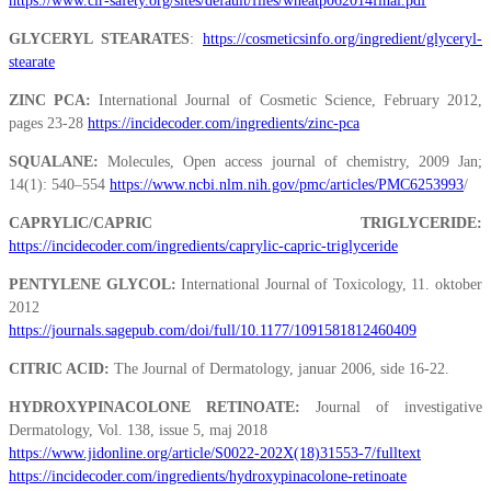
https://www.cir-safety.org/sites/default/files/wheatp062014final.pdf
GLYCERYL STEARATES
:
https://cosmeticsinfo.org/ingredient/glyceryl-
stearate
ZINC PCA:
International Journal of Cosmetic Science, February 2012,
pages 23-28
https://incidecoder.com/ingredients/zinc-pca
SQUALANE:
Molecules, Open access journal of chemistry, 2009 Jan;
14(1): 540–554
https://www.ncbi.nlm.nih.gov/pmc/articles/PMC6253993
/
CAPRYLIC/CAPRIC TRIGLYCERIDE:
https://incidecoder.com/ingredients/caprylic-capric-triglyceride
PENTYLENE GLYCOL:
International Journal of Toxicology, 11. oktober
2012
https://journals.sagepub.com/doi/full/10.1177/1091581812460409
CITRIC ACID:
The Journal of Dermatology, januar 2006, side 16-22.
HYDROXYPINACOLONE RETINOATE:
Journal of investigative
Dermatology, Vol. 138, issue 5, maj 2018
https://www.jidonline.org/article/S0022-202X(18)31553-7/fulltext
https://incidecoder.com/ingredients/hydroxypinacolone-retinoate