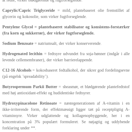
at fedte, virker blødgørende og fugtforseglende.
Caprylic/Capric Triglyceride
= mild, plantebaseret olie fremstillet af
glycerin og kokosolie, som virker fugtforseglende.
Pentylene Glycol = plantebaseret stabilisator og konsistens-forstærker
(fra korn og sukkerrør), der virker fugtforseglende.
Sodium Benzoate
= natriumsalt, der virker konserverende.
Hydrogenated lecithin
= fedtsyre udvundet fra soja-bønner (indgår i alle
levende cellemembraner), der virker barrierelappende.
C12-16 Alcohols
= kokosbaseret fedtalkohol, der sikrer god fordelingsevne
(på engelsk ’spreadability’).
Butyrospermum Parkii Butter
= sheasmør, et blødgørende plantefedtstof
med høj antioxidant-effekt og hudidentiske fedtsyrer.
Hydroxypinacolone Retinoate
= næstegenerationen af A-vitamin i en
ikke-irriterende form, der effektmæssigt ligger tæt på receptpligtig A-
vitaminsyre. Virker udglattende og kollagenopbyggende, her i en
koncentration på 3% populært formuleret. Se nøjagtig og uddybende
forklaring under **.