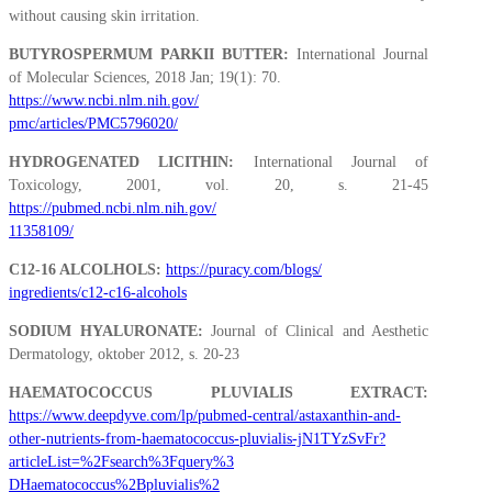
without causing skin irritation.
BUTYROSPERMUM PARKII BUTTER:
International Journal
of Molecular Sciences, 2018 Jan; 19(1): 70.
https://www.ncbi.nlm.nih.gov/
pmc/articles/PMC5796020/
HYDROGENATED LICITHIN:
International Journal of
Toxicology, 2001, vol. 20, s. 21-45
https://pubmed.ncbi.nlm.nih.gov/
11358109/
C12-16 ALCOLHOLS:
https://puracy.com/blogs/
ingredients/c12-c16-alcohols
SODIUM HYALURONATE:
Journal of Clinical and Aesthetic
Dermatology, oktober 2012, s. 20-23
HAEMATOCOCCUS PLUVIALIS EXTRACT:
https://www.deepdyve.com/lp/pubmed-central/astaxanthin-and-
other-nutrients-from-haematococcus-pluvialis-jN1TYzSvFr?
articleList=%2Fsearch%3Fquery%3
DHaematococcus%2Bpluvialis%2