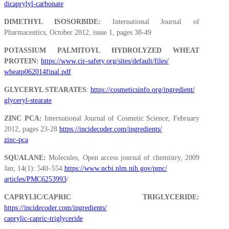
dicaprylyl-carbonate
DIMETHYL ISOSORBIDE:
International Journal of
Pharmaceutics, October 2012, issue 1, pages 38-49
POTASSIUM PALMITOYL HYDROLYZED WHEAT
PROTEIN:
https://www.cir-safety.org/sites/default/files/
wheatp062014final.pdf
GLYCERYL STEARATES
:
https://cosmeticsinfo.org/ingredient/
glyceryl-stearate
ZINC PCA:
International Journal of Cosmetic Science, February
2012, pages 23-28
https://incidecoder.com/ingredients/
zinc-pca
SQUALANE:
Molecules, Open access journal of chemistry, 2009
Jan; 14(1): 540–554
https://www.ncbi.nlm.nih.gov/pmc/
articles/PMC6253993
/
CAPRYLIC/CAPRIC TRIGLYCERIDE:
https://incidecoder.com/ingredients/
caprylic-capric-triglyceride