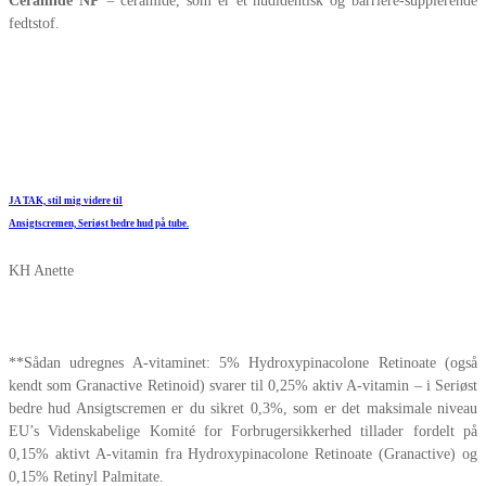
Ceramide NP
= ceramide, som er et hudidentisk og barriere-supplerende
fedtstof.
.
.
JA TAK, stil mig videre til
Ansigtscremen, Seriøst bedre hud på tube.
KH Anette
**Sådan udregnes A-vitaminet: 5% Hydroxypinacolone Retinoate (også
kendt som Granactive Retinoid) svarer til 0,25% aktiv A-vitamin – i Seriøst
bedre hud Ansigtscremen er du sikret 0,3%, som er det maksimale niveau
EU’s Videnskabelige Komité for Forbrugersikkerhed tillader fordelt på
0,15% aktivt A-vitamin fra Hydroxypinacolone Retinoate (Granactive) og
0,15% Retinyl Palmitate.