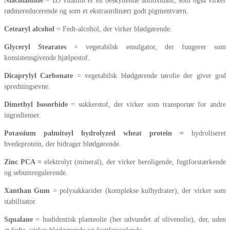
Niacinamide
= B3 vitamin er en beskyttende antioxidant, som også virker
rødmereducerende og som et ekstraordinært godt pigmentværn.
Cetearyl alcohol
= Fedt-alcohol, der virker blødgørende.
Glyceryl Stearates
= vegetabilsk emulgator, der fungerer som
konsistensgivende hjælpestof.
Dicaprylyl Carbonate
= vegetabilsk blødgørende tørolie der giver god
spredningsevne.
Dimethyl Isosorbide
= sukkerstof, der virker som transportør for andre
ingredienser.
Potassium palmitoyl hydrolyzed wheat protein =
hydroliseret
hvedeprotein, der bidrager blødgørende.
Zinc PCA =
elektrolyt (mineral), der virker beroligende, fugtforstærkende
og sebumregulerende.
Xanthan Gum
= polysakkarider (komplekse kulhydrater), der virker som
stabilisator.
Squalane
= hudidentisk planteolie (her udvundet af olivenolie), der, uden