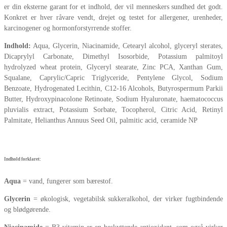
er din eksterne garant for et indhold, der vil menneskers sundhed det godt.
Konkret er hver råvare vendt, drejet og testet for allergener, urenheder,
karcinogener og hormonforstyrrende stoffer.
Indhold:
Aqua, Glycerin, Niacinamide, Cetearyl alcohol, glyceryl sterates,
Dicaprylyl Carbonate, Dimethyl Isosorbide, Potassium palmitoyl
hydrolyzed wheat protein, Glyceryl stearate, Zinc PCA, Xanthan Gum,
Squalane, Caprylic/Capric Triglyceride, Pentylene Glycol, Sodium
Benzoate, Hydrogenated Lecithin, C12-16 Alcohols, Butyrospermum Parkii
Butter, Hydroxypinacolone Retinoate, Sodium Hyaluronate, haematococcus
pluvialis extract, Potassium Sorbate, Tocopherol, Citric Acid, Retinyl
Palmitate, Helianthus Annuus Seed Oil, palmitic acid, ceramide NP
Indhold forklaret:
Aqua
= vand, fungerer som bærestof.
Glycerin
= økologisk, vegetabilsk sukkeralkohol, der virker fugtbindende
og blødgørende.