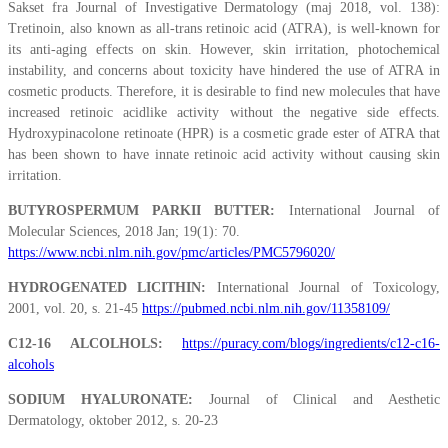
Sakset fra Journal of Investigative Dermatology (maj 2018, vol. 138):
Tretinoin, also known as all-trans retinoic acid (ATRA), is well-known for
its anti-aging effects on skin. However, skin irritation, photochemical
instability, and concerns about toxicity have hindered the use of ATRA in
cosmetic products. Therefore, it is desirable to find new molecules that have
increased retinoic acidlike activity without the negative side effects.
Hydroxypinacolone retinoate (HPR) is a cosmetic grade ester of ATRA that
has been shown to have innate retinoic acid activity without causing skin
irritation.
BUTYROSPERMUM PARKII BUTTER:
International Journal of
Molecular Sciences, 2018 Jan; 19(1): 70.
https://www.ncbi.nlm.nih.gov/pmc/articles/PMC5796020/
HYDROGENATED LICITHIN:
International Journal of Toxicology,
2001, vol. 20, s. 21-45
https://pubmed.ncbi.nlm.nih.gov/11358109/
C12-16 ALCOLHOLS:
https://puracy.com/blogs/ingredients/c12-c16-
alcohols
SODIUM HYALURONATE:
Journal of Clinical and Aesthetic
Dermatology, oktober 2012, s. 20-23