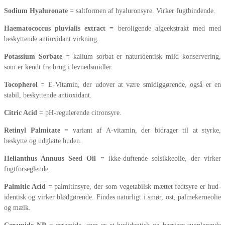
Sodium Hyaluronate
= saltformen af hyaluronsyre. Virker fugtbindende.
Haematococcus pluvialis extract =
beroligende algeekstrakt med med
beskyttende antioxidant virkning.
Potassium Sorbate
= kalium sorbat er naturidentisk mild konservering,
som er kendt fra brug i levnedsmidler.
Tocopherol
= E-Vitamin, der udover at være smidiggørende, også er en
stabil, beskyttende antioxidant.
Citric Acid
= pH-regulerende citronsyre.
Retinyl Palmitate
= variant af A-vitamin, der bidrager til at styrke,
beskytte og udglatte huden.
Helianthus Annuus Seed Oil
= ikke-duftende solsikkeolie, der virker
fugtforseglende.
Palmitic Acid
= palmitinsyre, der som vegetabilsk mættet fedtsyre er hud-
identisk og virker blødgørende. Findes naturligt i smør, ost, palmekerneolie
og mælk.