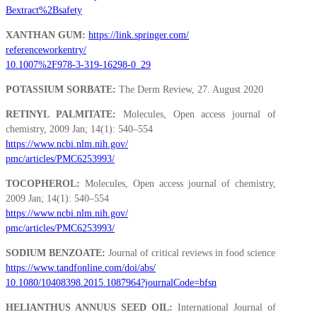
Bextract%2Bsafety
XANTHAN GUM:
https://link.springer.com/
referenceworkentry/
10.1007%2F978-3-319-16298-0_29
POTASSIUM SORBATE:
The Derm Review, 27. August 2020
RETINYL PALMITATE:
Molecules, Open access journal of
chemistry, 2009 Jan; 14(1): 540–554
https://www.ncbi.nlm.nih.gov/
pmc/articles/PMC6253993/
TOCOPHEROL:
Molecules, Open access journal of chemistry,
2009 Jan; 14(1): 540–554
https://www.ncbi.nlm.nih.gov/
pmc/articles/PMC6253993/
SODIUM BENZOATE:
Journal of critical reviews in food science
https://www.tandfonline.com/doi/abs/
10.1080/10408398.2015.1087964?journalCode=bfsn
HELIANTHUS ANNUUS SEED OIL:
International Journal of