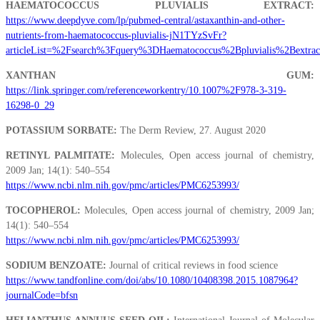
HAEMATOCOCCUS PLUVIALIS EXTRACT:
https://www.deepdyve.com/lp/pubmed-central/astaxanthin-and-other-
nutrients-from-haematococcus-pluvialis-jN1TYzSvFr?
articleList=%2Fsearch%3Fquery%3DHaematococcus%2Bpluvialis%2Bextrac
XANTHAN GUM:
https://link.springer.com/referenceworkentry/10.1007%2F978-3-319-
16298-0_29
POTASSIUM SORBATE:
The Derm Review, 27. August 2020
RETINYL PALMITATE:
Molecules, Open access journal of chemistry,
2009 Jan; 14(1): 540–554
https://www.ncbi.nlm.nih.gov/pmc/articles/PMC6253993/
TOCOPHEROL:
Molecules, Open access journal of chemistry, 2009 Jan;
14(1): 540–554
https://www.ncbi.nlm.nih.gov/pmc/articles/PMC6253993/
SODIUM BENZOATE:
Journal of critical reviews in food science
https://www.tandfonline.com/doi/abs/10.1080/10408398.2015.1087964?
journalCode=bfsn