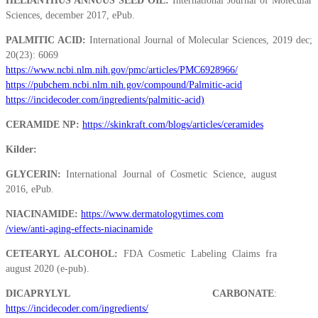
HELIANTHUS ANNUUS SEED OIL:
International Journal of Molecular
Sciences, december 2017, ePub.
PALMITIC ACID:
International Journal of Molecular Sciences, 2019 dec;
20(23): 6069
https://www.ncbi.nlm.nih.gov/pmc/articles/PMC6928966/
https://pubchem.ncbi.nlm.nih.gov/compound/Palmitic-acid
https://incidecoder.com/ingredients/palmitic-acid)
CERAMIDE NP:
https://skinkraft.com/blogs/articles/ceramides
Kilder:
GLYCERIN:
International Journal of Cosmetic Science, august
2016, ePub.
NIACINAMIDE:
https://www.dermatologytimes.com
/view/anti-aging-effects-niacinamide
CETEARYL ALCOHOL:
FDA Cosmetic Labeling Claims fra
august 2020 (e-pub).
DICAPRYLYL CARBONATE
:
https://incidecoder.com/ingredients/