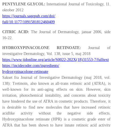
PENTYLENE GLYCOL:
International Journal of Toxicology, 11.
oktober 2012
https://journals.sagepub.com/doi/
full/10.1177/1091581812460409
CITRIC ACID:
The Journal of Dermatology, januar 2006, side
16-22.
HYDROXYPINACOLONE RETINOATE:
Journal of
investigative Dermatology, Vol. 138, issue 5, maj 2018
https://www.jidonline.org/article/S0022-202X(18)31553-7/fulltext
https://incidecoder.com/ingredients/
hydroxypinacolone-retinoate
Sakset fra Journal of Investigative Dermatology (maj 2018, vol.
138): Tretinoin, also known as all-trans retinoic acid (ATRA), is
well-known for its anti-aging effects on skin. However, skin
irritation, photochemical instability, and concerns about toxicity
have hindered the use of ATRA in cosmetic products. Therefore, it
is desirable to find new molecules that have increased retinoic
acidlike activity without the negative side effects.
Hydroxypinacolone retinoate (HPR) is a cosmetic grade ester of
ATRA that has been shown to have innate retinoic acid activity