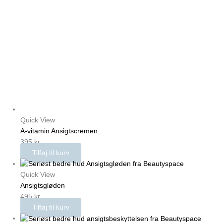
Gå
til
indholdet
Quick View
A-vitamin Ansigtscremen
395
kr.
Tilføj til kurv
Quick View
Ansigtsgløden
495
kr.
Tilføj til kurv