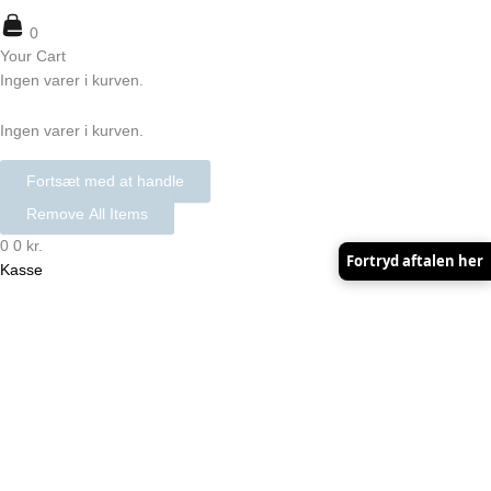
0
Your Cart
Ingen varer i kurven.
Ingen varer i kurven.
Fortsæt med at handle
Remove All Items
0
0 kr.
Fortryd aftalen her
Kasse