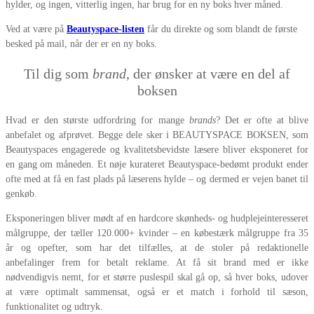
hylder, og ingen, vitterlig ingen, har brug for en ny boks hver måned.
Ved at være på
Beautyspace-listen
får du direkte og som blandt de første
besked på mail, når der er en ny boks.
Til dig som
brand
, der ønsker at være en del af
boksen
Hvad er den største udfordring for mange
brands
? Det er ofte at blive
anbefalet og afprøvet. Begge dele sker i BEAUTYSPACE BOKSEN, som
Beautyspaces engagerede og kvalitetsbevidste læsere bliver eksponeret for
en gang om måneden. Et nøje kurateret Beautyspace-bedømt produkt ender
ofte med at få en fast plads på læserens hylde – og dermed er vejen banet til
genkøb.
Eksponeringen bliver mødt af en hardcore skønheds- og hudplejeinteresseret
målgruppe, der tæller 120.000+ kvinder – en købestærk målgruppe fra 35
år og opefter, som har det tilfælles, at de stoler på redaktionelle
anbefalinger frem for betalt reklame. At få sit brand med er ikke
nødvendigvis nemt, for et større puslespil skal gå op, så hver boks, udover
at være optimalt sammensat, også er et match i forhold til sæson,
funktionalitet og udtryk.