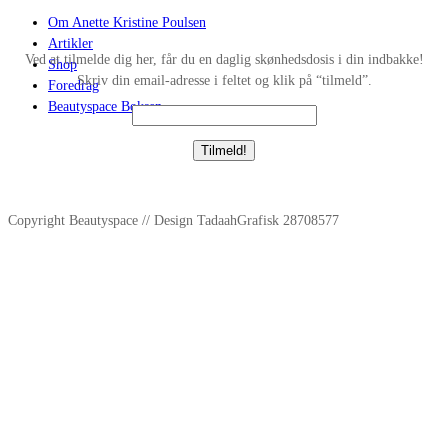
Om Anette Kristine Poulsen
Artikler
Ved at tilmelde dig her, får du en daglig skønhedsdosis i din indbakke!
Shop
Skriv din email-adresse i feltet og klik på “tilmeld”.
Foredrag
Beautyspace Boksen
Copyright Beautyspace // Design TadaahGrafisk 28708577