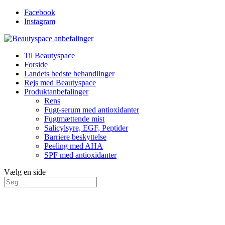
Facebook
Instagram
Til Beautyspace
Forside
Landets bedste behandlinger
Rejs med Beautyspace
Produktanbefalinger
Rens
Fugt-serum med antioxidanter
Fugtmættende mist
Salicylsyre, EGF, Peptider
Barriere beskyttelse
Peeling med AHA
SPF med antioxidanter
Vælg en side