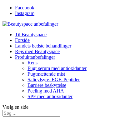
Facebook
Instagram
Til Beautyspace
Forside
Landets bedste behandlinger
Rejs med Beautyspace
Produktanbefalinger
Rens
Fugt-serum med antioxidanter
Fugtmættende mist
Salicylsyre, EGF, Peptider
Barriere beskyttelse
Peeling med AHA
SPF med antioxidanter
Vælg en side