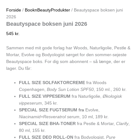
Gå
til
Forside
/
BooknBeautyProdukter
/ Beautyspace boksen juni
indholdet
2026
Beautyspace boksen juni 2026
545
kr.
Sammen med mit gode forlag har Woods, Naturligolie, Pestle &
Mortar, Evolve og Bodyologist sørget for den sommer-sejeste
Beautyspace boks. For dig som abonnent – så længe, der er
lager. Du får:
FULL SIZE SOLFAKTORCREME
fra Woods
Copenhagen,
Body Sun Lotion SPF50
, 150 ml., 260 kr.
FULL SIZE VIPPESERUM
fra Naturligolie,
Økologisk
vippeserum
, 345 kr.
SPECIAL SIZE FUGTSERUM fra
Evolve,
Niacinamid+Resveratrol serum
, 10 ml, 189 kr.
SPECIAL SIZE BHA-TONER
fra Pestle & Mortar,
Clarify
,
80 ml, 155 kr.
FULL SIZE DEO ROLL-ON
fra Bodyologist,
Pure