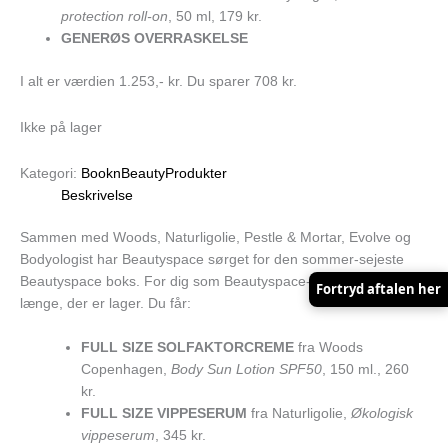
protection roll-on
, 50 ml, 179 kr.
GENERØS OVERRASKELSE
I alt er værdien 1.253,- kr. Du sparer 708 kr.
Ikke på lager
Kategori:
BooknBeautyProdukter
Beskrivelse
Sammen med Woods, Naturligolie, Pestle & Mortar, Evolve og
Bodyologist har Beautyspace sørget for den sommer-sejeste
Beautyspace boks. For dig som Beautyspace-abonnent – så
Fortryd aftalen her
længe, der er lager. Du får:
FULL SIZE SOLFAKTORCREME
fra Woods
Copenhagen,
Body Sun Lotion SPF50
, 150 ml., 260
kr.
FULL SIZE VIPPESERUM
fra Naturligolie,
Økologisk
vippeserum
, 345 kr.