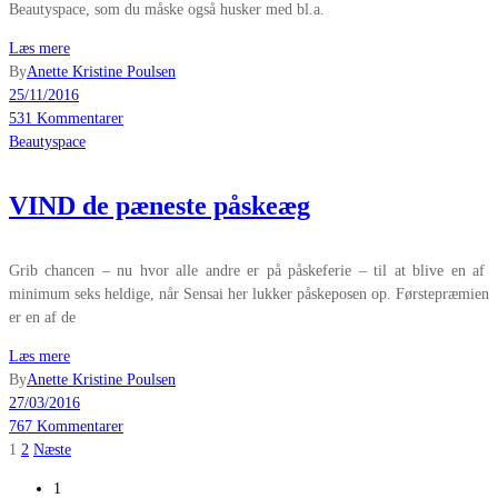
Beautyspace, som du måske også husker med bl.a.
Læs mere
By
Anette Kristine Poulsen
25/11/2016
531 Kommentarer
Beautyspace
VIND de pæneste påskeæg
Grib chancen – nu hvor alle andre er på påskeferie – til at blive en af
minimum seks heldige, når Sensai her lukker påskeposen op. Førstepræmien
er en af de
Læs mere
By
Anette Kristine Poulsen
27/03/2016
767 Kommentarer
Indlægsinddeling
1
2
Næste
1