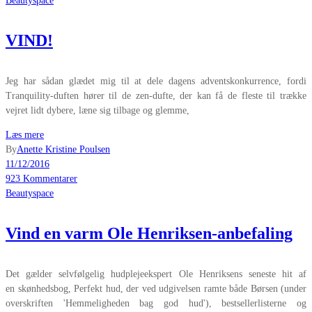
Beautyspace
VIND!
Jeg har sådan glædet mig til at dele dagens adventskonkurrence, fordi
Tranquility-duften hører til de zen-dufte, der kan få de fleste til trække
vejret lidt dybere, læne sig tilbage og glemme,
Læs mere
By
Anette Kristine Poulsen
11/12/2016
923 Kommentarer
Beautyspace
Vind en varm Ole Henriksen-anbefaling
Det gælder selvfølgelig hudplejeekspert Ole Henriksens seneste hit af
en skønhedsbog, Perfekt hud, der ved udgivelsen ramte både Børsen (under
overskriften 'Hemmeligheden bag god hud'), bestsellerlisterne og