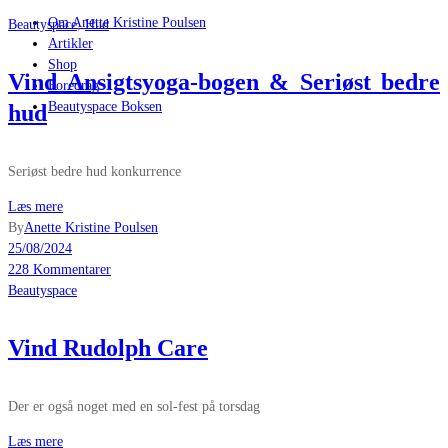
Om Anette Kristine Poulsen
Beautyspace
,
Hud
Artikler
Shop
Vind Ansigtsyoga-bogen & Seriøst bedre
Foredrag
Beautyspace Boksen
hud
Seriøst bedre hud konkurrence
Læs mere
By
Anette Kristine Poulsen
25/08/2024
228 Kommentarer
Beautyspace
Vind Rudolph Care
Der er også noget med en sol-fest på torsdag
Læs mere