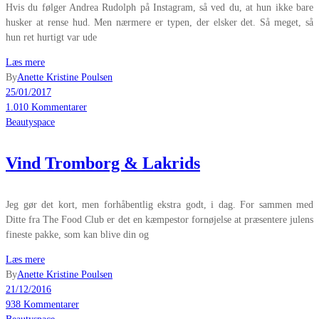
Hvis du følger Andrea Rudolph på Instagram, så ved du, at hun ikke bare
husker at rense hud. Men nærmere er typen, der elsker det. Så meget, så
hun ret hurtigt var ude
Læs mere
By
Anette Kristine Poulsen
25/01/2017
1.010 Kommentarer
Beautyspace
Vind Tromborg & Lakrids
Jeg gør det kort, men forhåbentlig ekstra godt, i dag. For sammen med
Ditte fra The Food Club er det en kæmpestor fornøjelse at præsentere julens
fineste pakke, som kan blive din og
Læs mere
By
Anette Kristine Poulsen
21/12/2016
938 Kommentarer