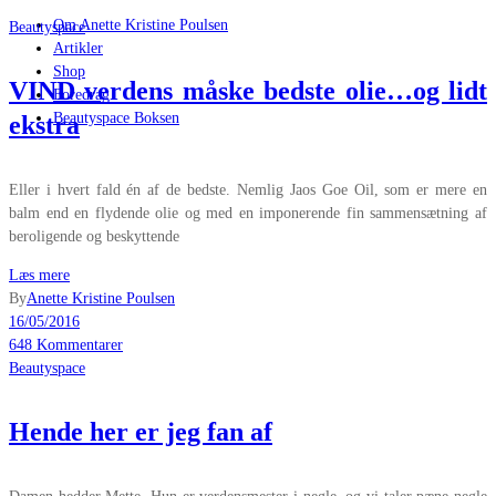
Om Anette Kristine Poulsen
Beautyspace
Artikler
Shop
VIND verdens måske bedste olie…og lidt
Foredrag
Beautyspace Boksen
ekstra
Eller i hvert fald én af de bedste. Nemlig Jaos Goe Oil, som er mere en
balm end en flydende olie og med en imponerende fin sammensætning af
beroligende og beskyttende
Læs mere
By
Anette Kristine Poulsen
16/05/2016
648 Kommentarer
Beautyspace
Hende her er jeg fan af