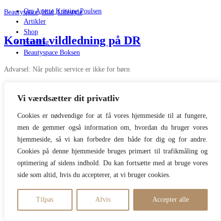
Om Anette Kristine Poulsen
Beautyspace
,
Hud
,
Lifestyle
Artikler
Shop
Kontant vildledning på DR
Foredrag
Beautyspace Boksen
Advarsel: Når public service er ikke for børn
Læs mere
By
Anette Kristine Poulsen
Vi værdsætter dit privatliv
04/04/2021
Cookies er nødvendige for at få vores hjemmeside til at fungere,
47 Kommentarer
men de gemmer også information om, hvordan du bruger vores
Copyright Beautyspace // Design TadaahGrafisk 28708577
hjemmeside, så vi kan forbedre den både for dig og for andre.
Cookies på denne hjemmeside bruges primært til trafikmåling og
optimering af sidens indhold. Du kan fortsætte med at bruge vores
side som altid, hvis du accepterer, at vi bruger cookies.
Tilpas
Afvis
Accepter alle