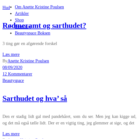
Om Anette Kristine Poulsen
Hud
Artikler
Shop
Rødmeramt og sarthudet?
Foredrag
Beautyspace Boksen
3 ting gør en afgørende forskel
Læs mere
By
Anette Kristine Poulsen
08/09/2020
12 Kommentarer
Beautyspace
Sarthudet og hva’ så
Den er stadig lidt gal med pandehåret, som du ser. Men jeg kan kigge ud,
og det må også tælle lidt. Der er en vigtig ting, jeg glemmer at sige, og det
Læs mere