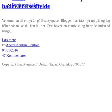
Beautyspace Boksen
badeværelseshylde
Velkommen til et nyt år på Beautyspace. Bloggen har fået nyt tøj på, og jeg
håber sådan, at du kan li’ det. Der bliver en rundvisning herinde inden så
længe,
Læs mere
By
Anette Kristine Poulsen
04/01/2016
47 Kommentarer
Copyright Beautyspace // Design TadaahGrafisk 28708577