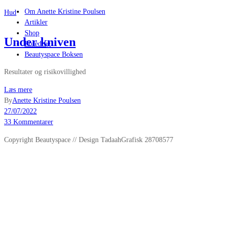
Om Anette Kristine Poulsen
Hud
Artikler
Shop
Under kniven
Foredrag
Beautyspace Boksen
Resultater og risikovillighed
Læs mere
By
Anette Kristine Poulsen
27/07/2022
33 Kommentarer
Copyright Beautyspace // Design TadaahGrafisk 28708577