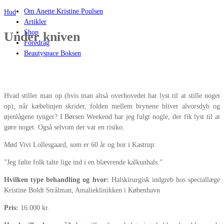
Om Anette Kristine Poulsen
Hud
Artikler
Shop
Under kniven
Foredrag
Beautyspace Boksen
Hvad stiller man op (hvis man altså overhovedet har lyst til at stille noget
op), når kæbelinjen skrider, folden mellem brynene bliver alvorsdyb og
øjenlågene tynger? I Børsen Weekend har jeg fulgt nogle, der fik lyst til at
gøre noget. Også selvom der var en risiko.
Mød Vivi Lollesgaard, som er 60 år og bor i Kastrup:
”Jeg følte folk talte lige ind i en blævrende kalkunhals.”
Hvilken type behandling og hvor:
Halskirurgisk indgreb hos speciallæge
Kristine Boldt Strålman, Amalieklinikken i København
Pris:
16.000 kr.