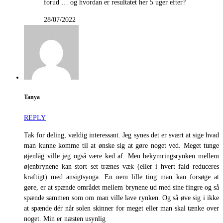
forud … og hvordan er resultatet her 5 uger efter?
28/07/2022
Tanya
REPLY
Tak for deling, vældig interessant. Jeg synes det er svært at sige hvad
man kunne komme til at ønske sig at gøre noget ved. Meget tunge
øjenlåg ville jeg også være ked af. Men bekymringsrynken mellem
øjenbrynene kan stort set trænes væk (eller i hvert fald reduceres
kraftigt) med ansigtsyoga. En nem lille ting man kan forsøge at
gøre, er at spænde området mellem brynene ud med sine fingre og så
spænde sammen som om man ville lave rynken. Og så øve sig i ikke
at spænde dér når solen skinner for meget eller man skal tænke over
noget. Min er næsten usynlig