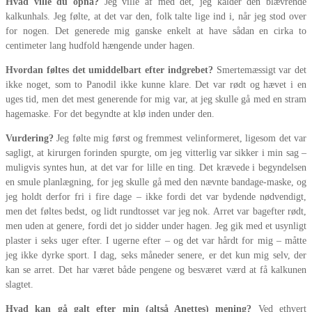
Hvad ville du opnå?
Jeg ville af med det, jeg kalder den blævrende
kalkunhals. Jeg følte, at det var den, folk talte lige ind i, når jeg stod over
for nogen. Det generede mig ganske enkelt at have sådan en cirka to
centimeter lang hudfold hængende under hagen.
Hvordan føltes det umiddelbart efter indgrebet?
Smertemæssigt var det
ikke noget, som to Panodil ikke kunne klare. Det var rødt og hævet i en
uges tid, men det mest generende for mig var, at jeg skulle gå med en stram
hagemaske. For det begyndte at klø inden under den.
Vurdering?
Jeg følte mig først og fremmest velinformeret, ligesom det var
sagligt, at kirurgen forinden spurgte, om jeg vitterlig var sikker i min sag –
muligvis syntes hun, at det var for lille en ting. Det krævede i begyndelsen
en smule planlægning, for jeg skulle gå med den nævnte bandage-maske, og
jeg holdt derfor fri i fire dage – ikke fordi det var bydende nødvendigt,
men det føltes bedst, og lidt rundtosset var jeg nok. Arret var bagefter rødt,
men uden at genere, fordi det jo sidder under hagen. Jeg gik med et usynligt
plaster i seks uger efter. I ugerne efter – og det var hårdt for mig – måtte
jeg ikke dyrke sport. I dag, seks måneder senere, er det kun mig selv, der
kan se arret. Det har været både pengene og besværet værd at få kalkunen
slagtet.
Hvad kan gå galt efter min (altså Anettes) mening?
Ved ethvert