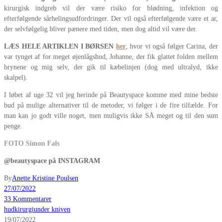
kirurgisk indgreb vil der være risiko for blødning, infektion og
efterfølgende sårhelingsudfordringer. Der vil også efterfølgende være et ar,
der selvfølgelig bliver pænere med tiden, men dog altid vil være der.
LÆS HELE ARTIKLEN I BØRSEN
her
, hvor vi også følger Carina, der
var tynget af for meget øjenlågshud, Johanne, der fik glattet folden mellem
brynene og mig selv, der gik til kæbelinjen (dog med ultralyd, ikke
skalpel).
I løbet af uge 32 vil jeg herinde på Beautyspace komme med mine bedste
bud på mulige alternativer til de metoder, vi følger i de fire tilfælde. For
man kan jo godt ville noget, men muligvis ikke SÅ meget og til den sum
penge.
FOTO Simon Fals
@beautyspace på INSTAGRAM
By
Anette Kristine Poulsen
27/07/2022
33 Kommentarer
hud
kirurgi
under kniven
19/07/2022