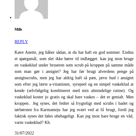
Mille
REPLY
Kære Anette, jeg håber sådan, at du har haft en god sommer. Endnu
et spørgsmål, som slet ikke hører til indlægget: kan jeg mon bruge
en vaskeklud under bruseren som scrub på kroppen på samme måde
som man gør i ansigtet? Jeg har før brugt alverdens penge på
ansigtsscrubs, men jeg har aldrig haft så pæn, jævn hud i ansigtet
som efter jeg lærte a-vitaminen, syrepeel og en simpel vaskeklud at
kende (selvfølgelig kombineret med min almindelige rutine). Og
vaskeklud koster jo gratis og skal bare vaskes – det er genialt. Men
kroppen.. Jeg synes, det fedter så frygteligt med scrubs i badet og
tørbørsten fra Karmameju har jeg svært ved at få brugt, fordi jeg
faktisk synes det føles ubehageligt. Kan jeg mon bare bruge en våd,
varm vaskeklud? Kh.
31/07/2022