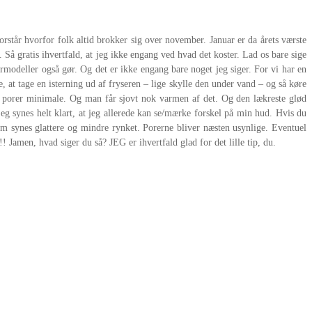
står hvorfor folk altid brokker sig over november. Januar er da årets værste
. Så gratis ihvertfald, at jeg ikke engang ved hvad det koster. Lad os bare sige
rmodeller også gør. Og det er ikke engang bare noget jeg siger. For vi har en
, at tage en isterning ud af fryseren – lige skylle den under vand – og så køre
dine porer minimale. Og man får sjovt nok varmen af det. Og den lækreste glød
eg synes helt klart, at jeg allerede kan se/mærke forskel på min hud. Hvis du
m synes glattere og mindre rynket. Porerne bliver næsten usynlige. Eventuel
 Jamen, hvad siger du så? JEG er ihvertfald glad for det lille tip, du.