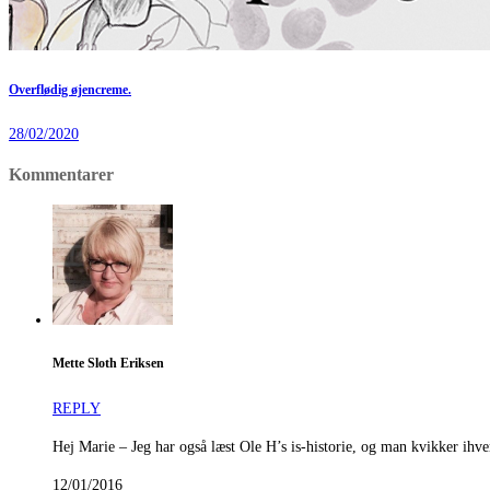
Overflødig øjencreme.
28/02/2020
Kommentarer
Mette Sloth Eriksen
REPLY
Hej Marie – Jeg har også læst Ole H’s is-historie, og man kvikker ihver
12/01/2016