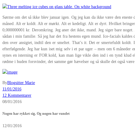
Sørme om det så ikke blev januar igen. Og jeg kan da ikke være den eneste d
måned. Alt er koldt. Alt er mørkt. Alt er kedeligt. Alt er dyrt. Hvilket bringe
0,000000001 kr. Deromkring. Jeg aner det ikke, mand. Jeg siger bare noget. A
sådan i min familie. Så jeg har det fra hestens egen mund. Ice-facials kaldes 
den over ansigtet, indtil den er smeltet. That’s it. Det er smertefuldt kold
efterfølgende. Jeg har kun iset mig selv i et par uger – men om 6 måneder er
synes en isterning er FOR kold, kan man lige vikle den ind i en tynd klud 
rødme i huden forsvinder, det samme gør hævelser og så skulle det også være g
By
Blogsitter Marie
11/01/2016
12 Kommentarer
08/01/2016
Nogen har rykket sig. Og nogen har vundet
12/01/2016