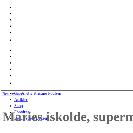
Om Anette Kristine Poulsen
Beautyspace
Artikler
Shop
Maries iskolde, super
Foredrag
Beautyspace Boksen