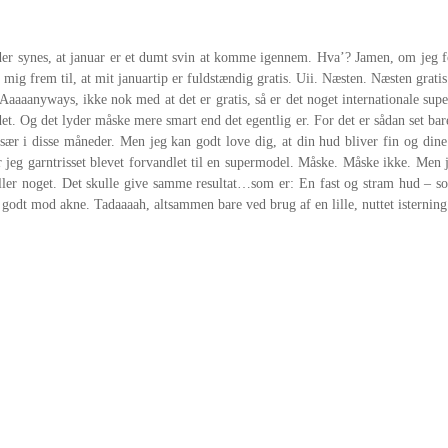
er synes, at januar er et dumt svin at komme igennem. Hva’? Jamen, om jeg for
r mig frem til, at mit januartip er fuldstændig gratis. Uii. Næsten. Næsten gratis
aaaanyways, ikke nok med at det er gratis, så er det noget internationale supe
det. Og det lyder måske mere smart end det egentlig er. For det er sådan set bare
t. Især i disse måneder. Men jeg kan godt love dig, at din hud bliver fin og 
 jeg garntrisset blevet forvandlet til en supermodel. Måske. Måske ikke. Men j
eller noget. Det skulle give samme resultat…som er: En fast og stram hud – so
odt mod akne. Tadaaaah, altsammen bare ved brug af en lille, nuttet isterning!!