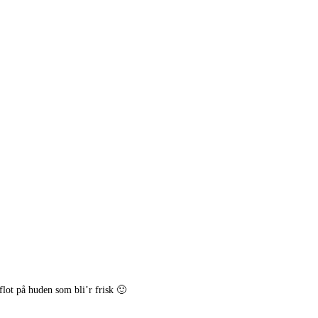
flot på huden som bli’r frisk 🙂