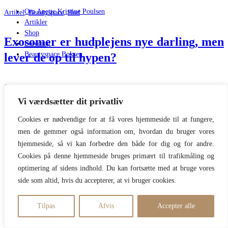
Om Anette Kristine Poulsen
Artikel
,
Beautyspace
,
Hud
Artikler
Shop
Exosomer er hudplejens nye darling, men
Foredrag
Beautyspace Boksen
lever de op til hypen?
Jeg har prøvet exosomer. Her er, hvad der skete
Vi værdsætter dit privatliv
Læs mere
By
Anette Kristine Poulsen
Cookies er nødvendige for at få vores hjemmeside til at fungere,
12/11/2025
men de gemmer også information om, hvordan du bruger vores
33 Kommentarer
hjemmeside, så vi kan forbedre den både for dig og for andre.
Copyright Beautyspace // Design TadaahGrafisk 28708577
Cookies på denne hjemmeside bruges primært til trafikmåling og
optimering af sidens indhold. Du kan fortsætte med at bruge vores
side som altid, hvis du accepterer, at vi bruger cookies.
Tilpas
Afvis
Accepter alle