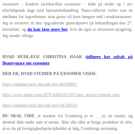
exosomer – konkret lactobacillus exosomer – både på stedet og i syv
efterfølgende dage med hjemmebehandling. Nano-rulleriet virker som en
døråbner for ingredienser, man gerne vil have længere ned i maskinrummet.
Jeg er inviteret til den opgraderede generalprøve på behandlingen den 27.
november, og
du kan læse mere her,
hvis du også er exosomer-nysgerrig.
Jeg vender tilbage.
HVAD HUDLÆGE CHRISTINA HAAK
tidligere har udtalt på
Beautyspace om exosomer
.
HER ER, HVAD STUDIER PÅ EXSOMER VISER:
https://pubmed.ncbi.nlm.nih.gov/40430891/
https://www.mdpi.com/2079-9284/10/2/65?utm_source=chatgpt.com
https://pubmed.ncbi.nlm.nih.gov/34536054/
DU SKAL VIDE
, at masken fra Tromborg jo er … ja, en maske, og
dermed ikke tænkt som et serum. Ikke alle tåler at bruge produktet så ofte,
så er du på forsigtighedsprincipholdet så følg Tromborgs anvisning.