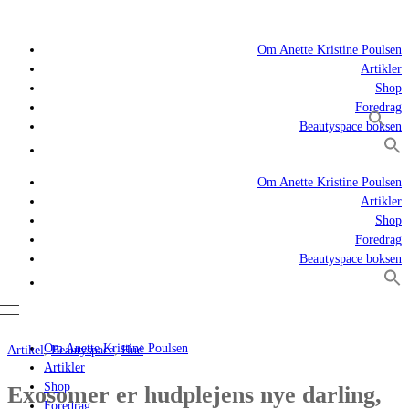
Om Anette Kristine Poulsen
Artikler
Shop
Foredrag
Beautyspace boksen
Om Anette Kristine Poulsen
Artikler
Shop
Foredrag
Beautyspace boksen
Om Anette Kristine Poulsen
Artikel
,
Beautyspace
,
Hud
Artikler
Shop
Exosomer er hudplejens nye darling,
Foredrag