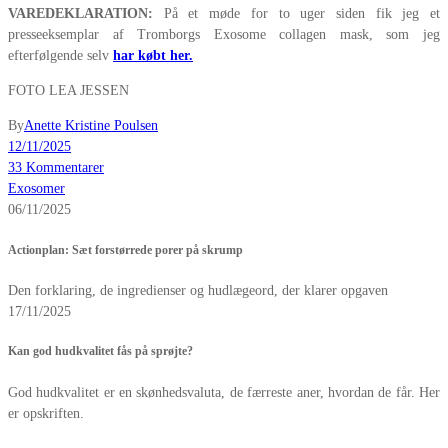
VAREDEKLARATION:
På et møde for to uger siden fik jeg et
presseeksemplar af Tromborgs Exosome collagen mask, som jeg
efterfølgende selv
har købt her.
FOTO LEA JESSEN
By
Anette Kristine Poulsen
12/11/2025
33 Kommentarer
Exosomer
06/11/2025
Actionplan: Sæt forstørrede porer på skrump
Den forklaring, de ingredienser og hudlægeord, der klarer opgaven
17/11/2025
Kan god hudkvalitet fås på sprøjte?
God hudkvalitet er en skønhedsvaluta, de færreste aner, hvordan de får. Her
er opskriften.