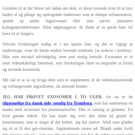
Grunden til at der bliver talt sådan om dem, er deres lovende evne til at lure
huden af og påtage sig opdragende funktioner som at dæmpe inflammation,
speede op under fugtniveauet eller som nævnt: stimulere
kollagenproduktionen. Altså nøgleopgaver, de fleste af os gerne bare vil
have til at fungere.
Selvom forskningen stadig er i sin spæde fase, og det er vigtigt at
understrege, viser de første studier lovende resultater (se nederst i artiklen).
Ikke som mirakel selvfølgelig, men som mulig metode. Exosomer er et
reelt videnskabeligt fænomen, som forskningen først nu begynder at forstå
og anvende kosmetisk.
Mit råd er at se og bruge dem som et supplement til de veldokumenterede
og velfungerende ingredienser, du allerede kender.
JEG HAR PRØVET EXOSOMER I TO UGER
, for nu er de
tilgængelige fra dansk side, nemlig fra Tromborg
, som har sammensat en
maske med exosomer fra plantestamceller. Den er umulig at glemme. En
fryd ganske enkelt. Du kan kaste dig over den alene på grund af
konsistensen, som er noget af det bedste, jeg har prøvet. Altså man glæder
sig til at få den gel-elastiske, fugtmættende smøre på. Blandt andet fordi
den smyger sig på, som var det en primer. Jeg har de sidste to uger gået