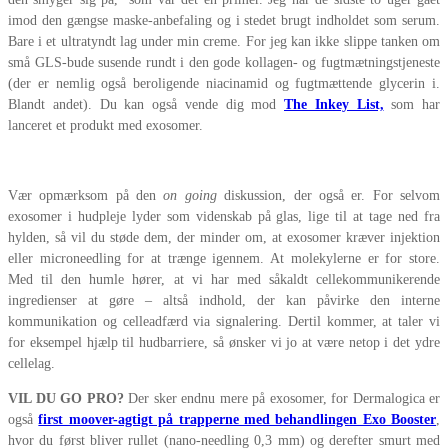
imod den gængse maske-anbefaling og i stedet brugt indholdet som serum.
Bare i et ultratyndt lag under min creme. For jeg kan ikke slippe tanken om
små GLS-bude susende rundt i den gode kollagen- og fugtmætningstjeneste
(der er nemlig også beroligende niacinamid og fugtmættende glycerin i.
Blandt andet). Du kan også vende dig mod
The Inkey List,
som har
lanceret et produkt med exosomer.
Vær opmærksom på den
on going
diskussion, der også er. For selvom
exosomer i hudpleje lyder som videnskab på glas, lige til at tage ned fra
hylden, så vil du støde dem, der minder om, at exosomer kræver injektion
eller microneedling for at trænge igennem. At molekylerne er for store.
Med til den humle hører, at vi har med såkaldt cellekommunikerende
ingredienser at gøre – altså indhold, der kan påvirke den interne
kommunikation og celleadfærd via signalering. Dertil kommer, at taler vi
for eksempel hjælp til hudbarriere, så ønsker vi jo at være netop i det ydre
cellelag.
VIL DU GO PRO?
Der sker endnu mere på exosomer, for Dermalogica er
også
first moover-agtigt på trapperne med behandlingen Exo Booster
,
hvor du først bliver rullet (nano-needling 0,3 mm) og derefter smurt med