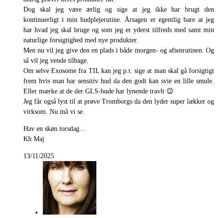
Dog skal jeg være ærlig og sige at jeg ikke har brugt den
kontinuerligt i min hudplejerutine. Årsagen er egentlig bare at jeg
har hvad jeg skal bruge og som jeg er yderst tilfreds med samt min
naturlige forsigtighed med nye produkter.
Men nu vil jeg give den en plads i både morgen- og aftenrutinen. Og
så vil jeg vende tilbage.
Om selve Exosome fra TIL kan jeg p.t. sige at man skal gå forsigtigt
frem hvis man har sensitiv hud da den godt kan svie en lille smule.
Eller mærke at de der GLS-bude har lynende travlt 😉
Jeg får også lyst til at prøve Tromborgs da den lyder super lækker og
virksom. Nu må vi se.
Hav en skøn torsdag…
Kh Maj
13/11/2025