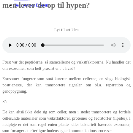
men lever de op til hypen?
Beautyspace Boksen
Lyt til artiklen
Først var det peptiderne, så stamcellerne og vækstfaktorerne. Nu handler det
om exosomer, som helt præcist er … hvad?
Exosomer fungerer som små kurerer mellem cellerne; en slags biologisk
posttjeneste, der kan transportere signaler om bl.a. reparation og
genopbygning.
Så.
De kan altså ikke dele sig som celler, men i stedet transportere og fordele
cellesunde materialer som vækstfaktorer, proteiner og fedtstoffer (lipider). I
hudpleje er det som regel enten plante- eller bakterielt baserede exosomer,
som forsøger at efterligne hudens egne kommunikationsprocesser.