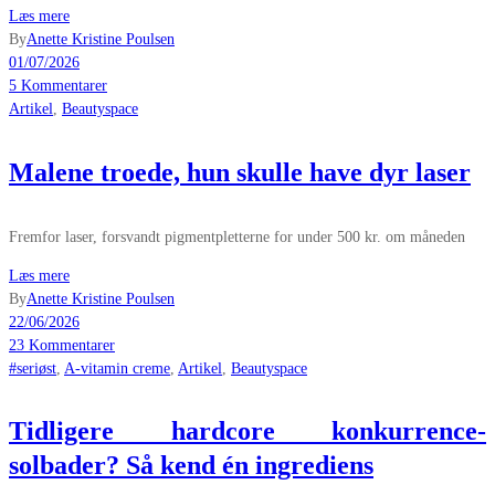
Læs mere
By
Anette Kristine Poulsen
01/07/2026
5 Kommentarer
Artikel
,
Beautyspace
Malene troede, hun skulle have dyr laser
Fremfor laser, forsvandt pigmentpletterne for under 500 kr. om måneden
Læs mere
By
Anette Kristine Poulsen
22/06/2026
23 Kommentarer
#seriøst
,
A-vitamin creme
,
Artikel
,
Beautyspace
Tidligere hardcore konkurrence-
solbader? Så kend én ingrediens