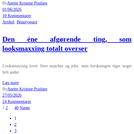
By
Anette Kristine Poulsen
01/06/2026
10 Kommentarer
Artikel
,
Beautyspace
Den éne afgørende ting, som
looksmaxxing totalt overser
Looksmaxxing lover flere matches og jobs, men forskningen siger noget
helt andet
Læs mere
By
Anette Kristine Poulsen
27/05/2026
24 Kommentarer
Indlægsinddeling
1
2
…
40
Næste
1
2
3