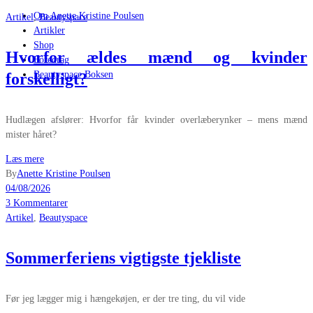
Om Anette Kristine Poulsen
Artikel
,
Beautyspace
Artikler
Shop
Hvorfor ældes mænd og kvinder
Foredrag
Beautyspace Boksen
forskelligt?
Hudlægen afslører: Hvorfor får kvinder overlæberynker – mens mænd
mister håret?
Læs mere
By
Anette Kristine Poulsen
04/08/2026
3 Kommentarer
Artikel
,
Beautyspace
Sommerferiens vigtigste tjekliste
Før jeg lægger mig i hængekøjen, er der tre ting, du vil vide