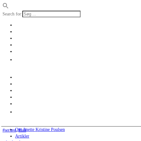
Search for:
Om Anette Kristine Poulsen
#seriøst
,
Hud
Artikler