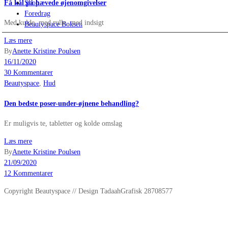
Få kål på hævede øjenomgivelser
Shop
Foredrag
Med kulde, med rulle, med indsigt
Beautyspace Boksen
Læs mere
By
Anette Kristine Poulsen
16/11/2020
30 Kommentarer
Beautyspace
,
Hud
Den bedste poser-under-øjnene behandling?
Er muligvis te, tabletter og kolde omslag
Læs mere
By
Anette Kristine Poulsen
21/09/2020
12 Kommentarer
Copyright Beautyspace // Design TadaahGrafisk 28708577