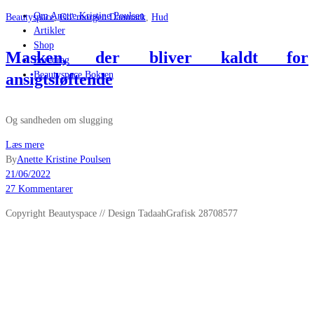
Om Anette Kristine Poulsen
Beautyspace
,
Go' morgen Danmark
,
Hud
Artikler
Shop
Masken, der bliver kaldt for
Foredrag
Beautyspace Boksen
ansigtsløftende
Og sandheden om slugging
Læs mere
By
Anette Kristine Poulsen
21/06/2022
27 Kommentarer
Copyright Beautyspace // Design TadaahGrafisk 28708577