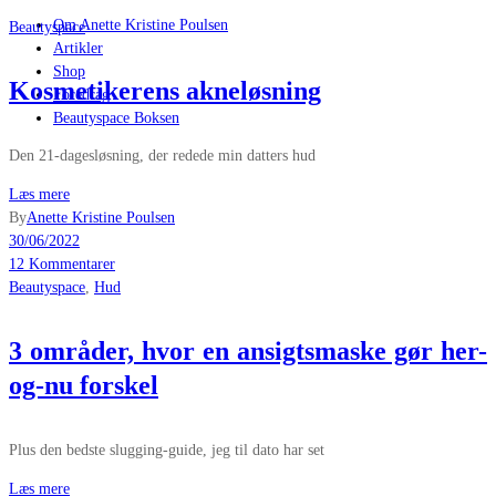
Om Anette Kristine Poulsen
Beautyspace
Artikler
Shop
Kosmetikerens akneløsning
Foredrag
Beautyspace Boksen
Den 21-dagesløsning, der redede min datters hud
Læs mere
By
Anette Kristine Poulsen
30/06/2022
12 Kommentarer
Beautyspace
,
Hud
3 områder, hvor en ansigtsmaske gør her-
og-nu forskel
Plus den bedste slugging-guide, jeg til dato har set
Læs mere