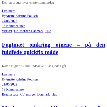
Dét jeg bruger hver eneste sommerdag
Læs mere
By
Anette Kristine Poulsen
24/06/2022
13 Kommentarer
#seriøst
,
Go' morgen Danmark
,
Hud
Fugtmæt omkring øjnene – på den
fuldfede quickfix måde
Kolde kugler fik min indbakke til at gløde i går
Læs mere
By
Anette Kristine Poulsen
21/06/2022
19 Kommentarer
Beautyspace
,
Go' morgen Danmark
,
Hud