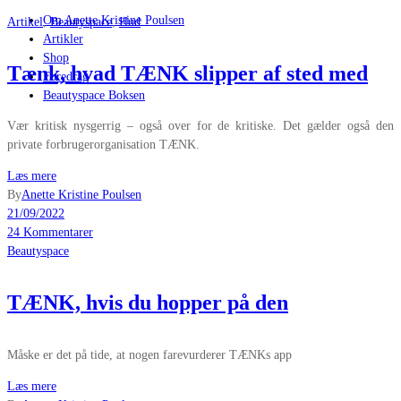
Om Anette Kristine Poulsen
Artikel
,
Beautyspace
,
Hud
Artikler
Shop
Tænk, hvad TÆNK slipper af sted med
Foredrag
Beautyspace Boksen
Vær kritisk nysgerrig – også over for de kritiske. Det gælder også den
private forbrugerorganisation TÆNK.
Læs mere
By
Anette Kristine Poulsen
21/09/2022
24 Kommentarer
Beautyspace
TÆNK, hvis du hopper på den
Måske er det på tide, at nogen farevurderer TÆNKs app
Læs mere