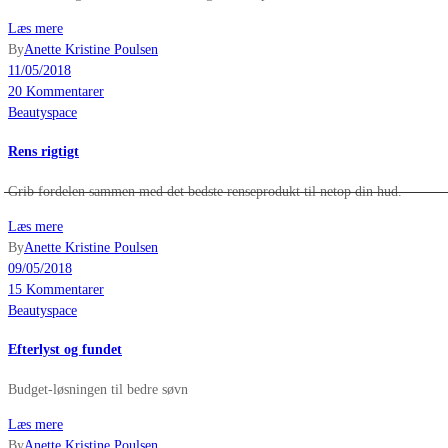
Læs mere
By
Anette Kristine Poulsen
11/05/2018
20 Kommentarer
Beautyspace
Rens rigtigt
Grib fordelen sammen med det bedste renseprodukt til netop din hud.
Læs mere
By
Anette Kristine Poulsen
09/05/2018
15 Kommentarer
Beautyspace
Efterlyst og fundet
Budget-løsningen til bedre søvn
Læs mere
By
Anette Kristine Poulsen