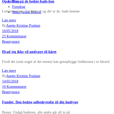
Opskriften på de bedste bade-ben
Shop
Foredrag
Lettere end let: Tag tøjet af og dér er de, bade-benene
Beautyspace Boksen
Læs mere
By
Anette Kristine Poulsen
16/05/2018
23 Kommentarer
Beautyspace
Hvad jeg ikke vil undvære til håret
Fordi det (som noget af det eneste) kan genopbygge fedtkernen i et hårstrå
Læs mere
By
Anette Kristine Poulsen
14/05/2018
19 Kommentarer
Beautyspace
Fundet: Den bedste solbeskyttelse til din hudtype
Bonus: Undgå brøleren, alle andre går all in på.