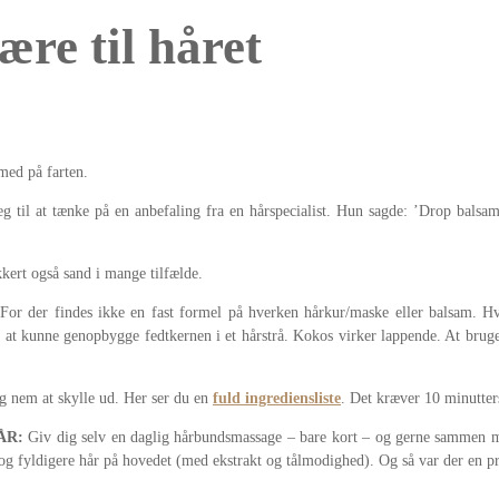
ære til håret
med på farten.
jeg til at tænke på en anbefaling fra en hårspecialist. Hun sagde: ’Drop bals
kkert også sand i mange tilfælde.
 For der findes ikke en fast formel på hverken hårkur/maske eller balsam. Hv
at kunne genopbygge fedtkernen i et hårstrå. Kokos virker lappende. At bruge 
g nem at skylle ud. Her ser du en
fuld ingrediensliste
. Det kræver 10 minutter
ÅR:
Giv dig selv en daglig hårbundsmassage – bare kort – og gerne sammen me
e og fyldigere hår på hovedet (med ekstrakt og tålmodighed). Og så var der en pro