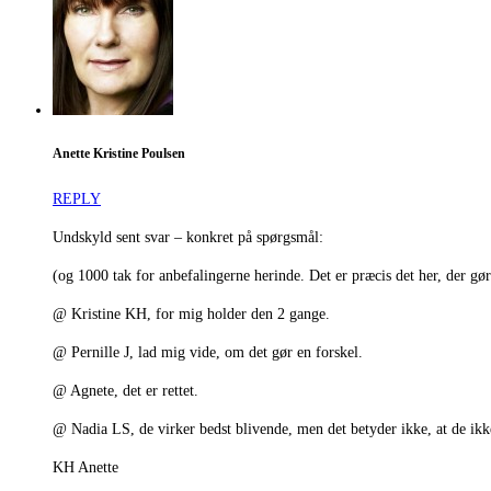
Anette Kristine Poulsen
REPLY
Undskyld sent svar – konkret på spørgsmål:
(og 1000 tak for anbefalingerne herinde. Det er præcis det her, der g
@ Kristine KH, for mig holder den 2 gange.
@ Pernille J, lad mig vide, om det gør en forskel.
@ Agnete, det er rettet.
@ Nadia LS, de virker bedst blivende, men det betyder ikke, at de ikke
KH Anette