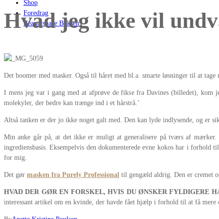
Shop
Hvad jeg ikke vil undv
Foredrag
Beautyspace Boksen
Det boomer med masker. Også til håret med bl.a. smarte løsninger til at tage 
I mens jeg var i gang med at afprøve de fikse fra Davines (billedet), kom 
molekyler, der bedre kan trænge ind i et hårstrå.’
Altså tanken er der jo ikke noget galt med. Den kan lyde indlysende, og er si
Min anke går på, at det ikke er muligt at generalisere på tværs af mærker.
ingrediensbasis. Eksempelvis den dokumenterede evne kokos har i forhold til 
for mig.
Det gør
masken fra Purely Professional
til gengæld aldrig. Den er cremet o
HVAD DER GØR EN FORSKEL, HVIS DU ØNSKER FYLDIGERE H
interessant artikel om en kvinde, der havde fået hjælp i forhold til at få mer