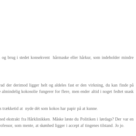
am og brug i stedet konsekvent hårmaske eller hårkur, som indeholder mindre
ad der derimod ligger helt og aldeles fast er den virkning, du kan finde på
almindelig kokosolie fungerer for flere, men ender altid i noget fedtet snask
s trækketid at nyde dét som kokos har papir på at kunne.
d ekstrakt fra Hårklinikken. Måske læste du Politiken i lørdags? Der var en
fessor, som mente, at skønhed ligger i accept af tingenes tilstand. Jo jo.