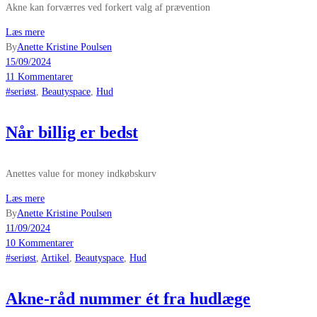
Akne kan forværres ved forkert valg af prævention
Læs mere
By
Anette Kristine Poulsen
15/09/2024
11 Kommentarer
#seriøst
,
Beautyspace
,
Hud
Når billig er bedst
Anettes value for money indkøbskurv
Læs mere
By
Anette Kristine Poulsen
11/09/2024
10 Kommentarer
#seriøst
,
Artikel
,
Beautyspace
,
Hud
Akne-råd nummer ét fra hudlæge