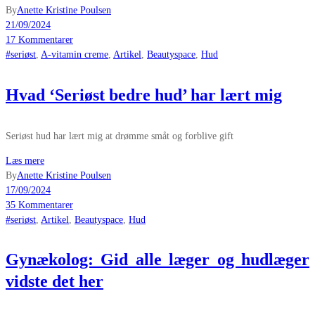
By
Anette Kristine Poulsen
21/09/2024
17 Kommentarer
#seriøst
,
A-vitamin creme
,
Artikel
,
Beautyspace
,
Hud
Hvad ‘Seriøst bedre hud’ har lært mig
Seriøst hud har lært mig at drømme småt og forblive gift
Læs mere
By
Anette Kristine Poulsen
17/09/2024
35 Kommentarer
#seriøst
,
Artikel
,
Beautyspace
,
Hud
Gynækolog: Gid alle læger og hudlæger
vidste det her