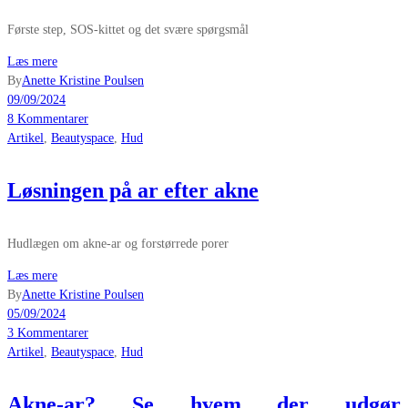
Første step, SOS-kittet og det svære spørgsmål
Læs mere
By
Anette Kristine Poulsen
09/09/2024
8 Kommentarer
Artikel
,
Beautyspace
,
Hud
Løsningen på ar efter akne
Hudlægen om akne-ar og forstørrede porer
Læs mere
By
Anette Kristine Poulsen
05/09/2024
3 Kommentarer
Artikel
,
Beautyspace
,
Hud
Akne-ar? Se hvem der udgør