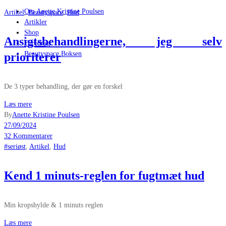
Om Anette Kristine Poulsen
Artikel
,
Beautyspace
,
Hud
Artikler
Shop
Ansigtsbehandlingerne, jeg selv
Foredrag
Beautyspace Boksen
prioriterer
De 3 typer behandling, der gør en forskel
Læs mere
By
Anette Kristine Poulsen
27/09/2024
32 Kommentarer
#seriøst
,
Artikel
,
Hud
Kend 1 minuts-reglen for fugtmæt hud
Min kropshylde & 1 minuts reglen
Læs mere