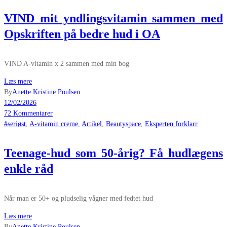
VIND mit yndlingsvitamin sammen med
Opskriften på bedre hud i OA
VIND A-vitamin x 2 sammen med min bog
Læs mere
By
Anette Kristine Poulsen
12/02/2026
72 Kommentarer
#seriøst
,
A-vitamin creme
,
Artikel
,
Beautyspace
,
Eksperten forklarr
Teenage-hud som 50-årig? Få hudlægens
enkle råd
Når man er 50+ og pludselig vågner med fedtet hud
Læs mere
By
Anette Kristine Poulsen