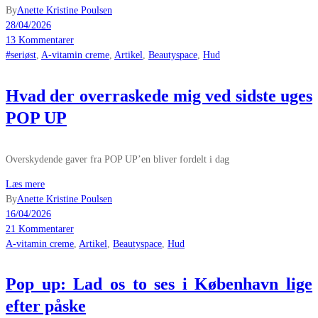
By
Anette Kristine Poulsen
28/04/2026
13 Kommentarer
#seriøst
,
A-vitamin creme
,
Artikel
,
Beautyspace
,
Hud
Hvad der overraskede mig ved sidste uges
POP UP
Overskydende gaver fra POP UP’en bliver fordelt i dag
Læs mere
By
Anette Kristine Poulsen
16/04/2026
21 Kommentarer
A-vitamin creme
,
Artikel
,
Beautyspace
,
Hud
Pop up: Lad os to ses i København lige
efter påske