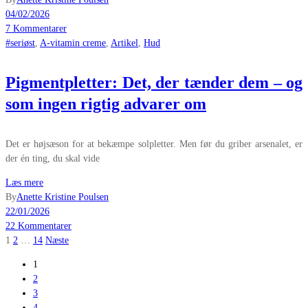
04/02/2026
7 Kommentarer
#seriøst
,
A-vitamin creme
,
Artikel
,
Hud
Pigmentpletter: Det, der tænder dem – og
som ingen rigtig advarer om
Det er højsæson for at bekæmpe solpletter. Men før du griber arsenalet, er
der én ting, du skal vide
Læs mere
By
Anette Kristine Poulsen
22/01/2026
22 Kommentarer
Indlægsinddeling
1
2
…
14
Næste
1
2
3
4