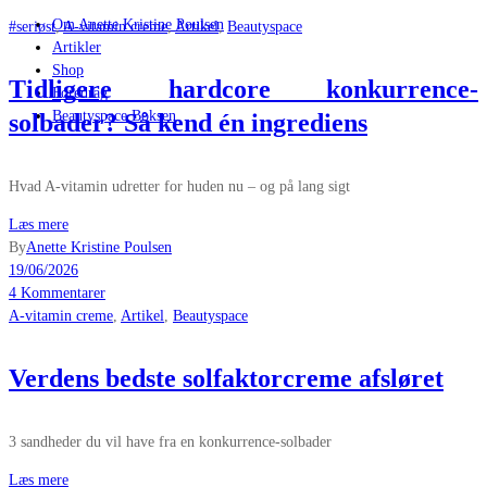
Om Anette Kristine Poulsen
#seriøst
,
A-vitamin creme
,
Artikel
,
Beautyspace
Artikler
Shop
Tidligere hardcore konkurrence-
Foredrag
Beautyspace Boksen
solbader? Så kend én ingrediens
Hvad A-vitamin udretter for huden nu – og på lang sigt
Læs mere
By
Anette Kristine Poulsen
19/06/2026
4 Kommentarer
A-vitamin creme
,
Artikel
,
Beautyspace
Verdens bedste solfaktorcreme afsløret
3 sandheder du vil have fra en konkurrence-solbader
Læs mere