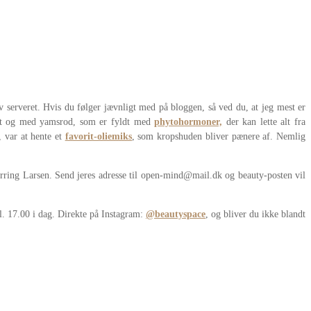
v serveret. Hvis du følger jævnligt med på bloggen, så ved du, at jeg mest er
dret og med yamsrod, som er fyldt med
phytohormoner,
der kan lette alt fra
, var at hente et
favorit-oliemiks
, som kropshuden bliver pænere af. Nemlig
ring Larsen. Send jeres adresse til open-mind@mail.dk og beauty-posten vil
l. 17.00 i dag. Direkte på Instagram:
@beautyspace
, og bliver du ikke blandt