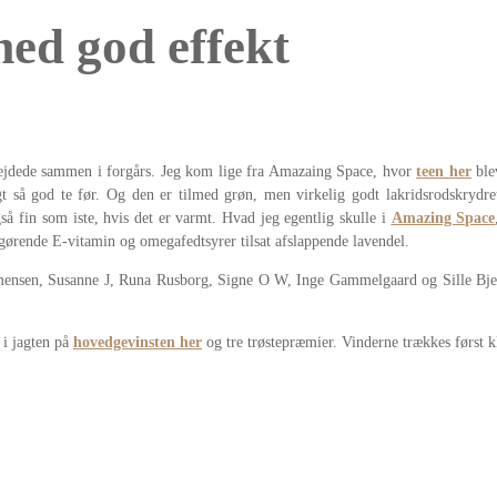
med god effekt
bejdede sammen i forgårs. Jeg kom lige fra Amazaing Space, hvor
teen her
ble
agt så god te før. Og den er tilmed grøn, men virkelig godt lakridsrodskry
gså fin som iste, hvis det er varmt. Hvad jeg egentlig skulle i
Amazing Space
ørende E-vitamin og omegafedtsyrer tilsat afslappende lavendel.
mmensen, Susanne J, Runa Rusborg, Signe O W, Inge Gammelgaard og Sille Bjer
 i jagten på
hovedgevinsten her
og tre trøstepræmier. Vinderne trækkes først k