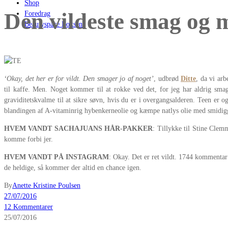
Shop
Den vildeste smag og 
Foredrag
Beautyspace Boksen
‘Okay, det her er for vildt. Den smager jo af noget’
, udbrød
Ditte
, da vi ar
til kaffe. Men. Noget kommer til at rokke ved det, for jeg har aldrig sm
graviditetskvalme til at sikre søvn, hvis du er i overgangsalderen. Teen er o
blandingen af A-vitaminrig hybenkerneolie og kæmpe natlys olie med smidigg
HVEM VANDT SACHAJUANS HÅR-PAKKER
: Tillykke til Stine Cle
komme forbi jer.
HVEM VANDT PÅ INSTAGRAM
: Okay. Det er ret vildt. 1744 kommentar
de heldige, så kommer der altid en chance igen.
By
Anette Kristine Poulsen
27/07/2016
12 Kommentarer
25/07/2016