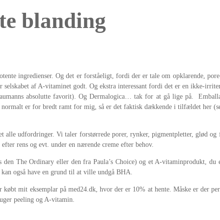
te blanding
otente ingredienser. Og det er forståeligt, fordi der er tale om opklarende, p
r selskabet af A-vitaminet godt. Og ekstra interessant fordi det er en ikke-irri
Baumanns absolutte favorit). Og Dermalogica… tak for at gå lige på. Emballag
normalt er for bredt ramt for mig, så er det faktisk dækkende i tilfældet her (
et alle udfordringer. Vi taler forstørrede porer, rynker, pigmentpletter, glød o
 efter rens og evt. under en nærende creme efter behov.
den The Ordinary eller den fra Paula’s Choice) og et A-vitaminprodukt, du er
u kan også have en grund til at ville undgå BHA.
har købt mit eksemplar på med24.dk, hvor der er 10% at hente. Måske er der pe
ruger peeling og A-vitamin.