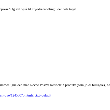
ress? Og evt også til cryo-behandling i det hele taget.
 sammenligne den med Roche Posays RetinolB3 produkt (som jo er billigere), 
erum-duo/12458073.html?rctxt=default