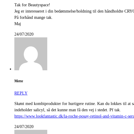
Tak for Beautyspace!
Jeg er interesseret i din bedømmelse/holdning til den håndholdte CRYOp
På forhånd mange tak.
Maj
24/07/2020
Mette
REPLY
Skønt med kombiprodukter for hurtigere rutine. Kan du lokkes til at
indeholder salicyl, så det kunne man få den vej i stedet. Pf tak.
https://www.lookfantastic.dk/la-roche-posay-retinol-and-vitamin-c-s
24/07/2020