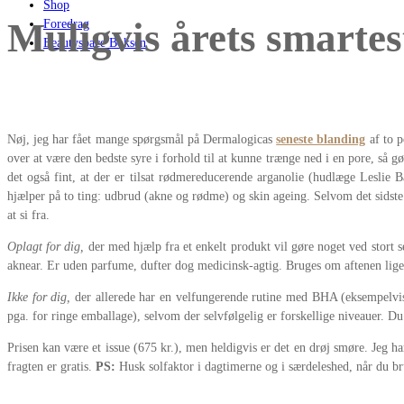
Shop
Muligvis årets smartes
Foredrag
Beautyspace Boksen
Nøj, jeg har fået mange spørgsmål på Dermalogicas
seneste blanding
af to p
over at være den bedste syre i forhold til at kunne trænge ned i en pore, så gø
det også fint, at der er tilsat rødmereducerende arganolie (hudlæge Leslie 
hjælper på to ting: udbrud (akne og rødme) og skin ageing. Selvom det sidste 
at si fra.
Oplagt for dig,
der med hjælp fra et enkelt produkt vil gøre noget ved stort s
aknear. Er uden parfume, dufter dog medicinsk-agtig. Bruges om aftenen lige
Ikke for dig,
der allerede har en velfungerende rutine med BHA (eksempelvis 
pga. for ringe emballage), selvom der selvfølgelig er forskellige niveauer. D
Prisen kan være et issue (675 kr.), men heldigvis er det en drøj smøre. Jeg 
fragten er gratis.
PS:
Husk solfaktor i dagtimerne og i særdeleshed, når du b