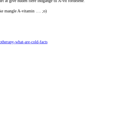
rt at give huden flere indgange til A-vit fordelene.
ikke mangle A-vitamin …. ;o)
otherapy-what-are-cold-facts