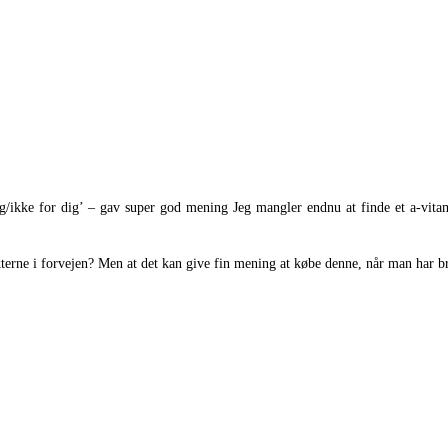
 dig/ikke for dig’ – gav super god mening Jeg mangler endnu at finde et a-vi
erne i forvejen? Men at det kan give fin mening at købe denne, når man har br