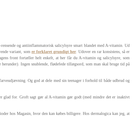
ore-rensende og antiinflammatorisk salicylsyre smart blandet med A-vitamin. Ud
terende variant, som
er forklaret grundigt her
. Udover en rar konsistens, så er
ens front fortæller helt enkelt, at her får du A-vitamin og salicylsyre, som
se herunder). Ingen snublende, flødefede tillægsord, som man skal bruge tid på
g farveudjævning. Og god at dele med sin teenager i forhold til både udbrud og
 glad for. Groft sagt gør al A-vitamin gør godt (med mindre det er inaktivt
rioder hos Magasin, hvor den kan købes billigere. Hos dermalogica kan jeg, at