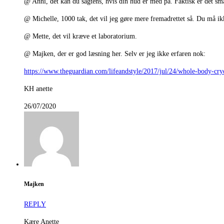
@ Anni, det kan du sagtens, hvis din hud er med på. Faktisk er det sma
@ Michelle, 1000 tak, det vil jeg gøre mere fremadrettet så. Du må 
@ Mette, det vil kræve et laboratorium.
@ Majken, der er god læsning her. Selv er jeg ikke erfaren nok:
https://www.theguardian.com/lifeandstyle/2017/jul/24/whole-body-cry
KH anette
26/07/2020
Majken
REPLY
Kære Anette