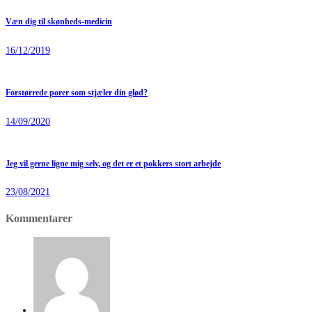
Væn dig til skønheds-medicin
16/12/2019
Forstørrede porer som stjæler din glød?
14/09/2020
Jeg vil gerne ligne mig selv, og det er et pokkers stort arbejde
23/08/2021
Kommentarer