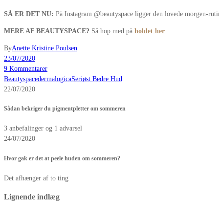
SÅ ER DET NU:
På Instagram @beautyspace ligger den lovede morgen-rutine
MERE AF BEAUTYSPACE?
Så hop med på
holdet her
.
By
Anette Kristine Poulsen
23/07/2020
9 Kommentarer
Beautyspace
dermalogica
Seriøst Bedre Hud
22/07/2020
Sådan bekriger du pigmentpletter om sommeren
3 anbefalinger og 1 advarsel
24/07/2020
Hvor gak er det at peele huden om sommeren?
Det afhænger af to ting
Lignende indlæg