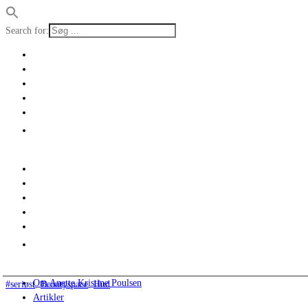
Search for:
Om Anette Kristine Poulsen
#seriøst
,
Beautyspace
,
Hud
Artikler