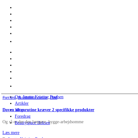
Om Anette Kristine Poulsen
#seriøst
,
A-vitamin creme
,
Hud
Artikler
Doven aftenrutine kræver 2 specifikke produkter
Shop
Foredrag
Og så er der den længere, hygge-arbejdsomme
Beautyspace Boksen
Læs mere