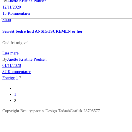
By
Anette Kristine Poulsen
12/11/2020
15 Kommentarer
Shop
Seriøst bedre hud ANSIGTSCREMEN er her
Gud fri mig vel
Læs mere
By
Anette Kristine Poulsen
01/11/2020
87 Kommentarer
Indlægsinddeling
Forrige
1
2
1
2
Copyright Beautyspace // Design TadaahGrafisk 28708577