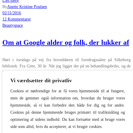
Læs mere
By
Anette Kristine Poulsen
02/11/2016
12 Kommentarer
Beautyspace
Om at Google alder og folk, der lukker af
Hørt i torsdags på vej fra hoveddøren til foredragssalen på Silkeborg
bibliotek. Fra Gitte, 30 år: Når jeg ligger der på en behandlingsbriks, og de
køøøører frem med antioxidanter og serum,
Vi værdsætter dit privatliv
Læs mere
By
Anette Kristine Poulsen
Cookies er nødvendige for at få vores hjemmeside til at fungere,
01/11/2016
men de gemmer også information om, hvordan du bruger vores
25 Kommentarer
hjemmeside, så vi kan forbedre den både for dig og for andre.
Indlægsinddeling
Forrige
1
2
3
Cookies på denne hjemmeside bruges primært til trafikmåling og
optimering af sidens indhold. Du kan fortsætte med at bruge vores
1
side som altid, hvis du accepterer, at vi bruger cookies.
2