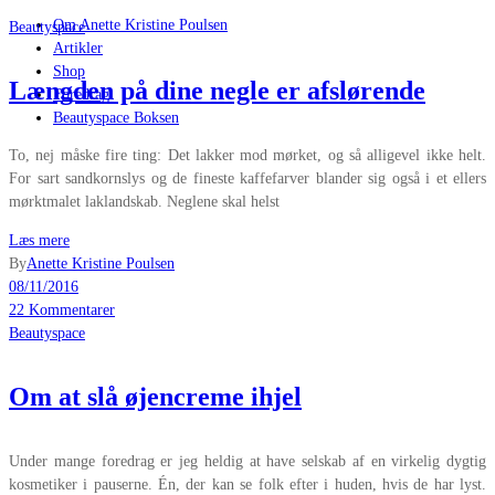
Om Anette Kristine Poulsen
Beautyspace
Artikler
Shop
Længden på dine negle er afslørende
Foredrag
Beautyspace Boksen
To, nej måske fire ting: Det lakker mod mørket, og så alligevel ikke helt.
For sart sandkornslys og de fineste kaffefarver blander sig også i et ellers
mørktmalet laklandskab. Neglene skal helst
Læs mere
By
Anette Kristine Poulsen
08/11/2016
22 Kommentarer
Beautyspace
Om at slå øjencreme ihjel
Under mange foredrag er jeg heldig at have selskab af en virkelig dygtig
kosmetiker i pauserne. Én, der kan se folk efter i huden, hvis de har lyst.