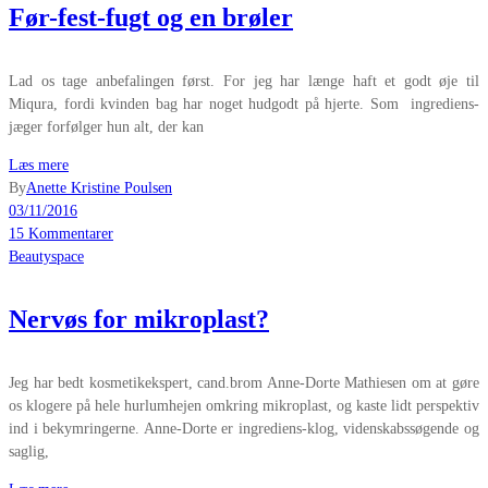
Før-fest-fugt og en brøler
Lad os tage anbefalingen først. For jeg har længe haft et godt øje til
Miqura, fordi kvinden bag har noget hudgodt på hjerte. Som ingrediens-
jæger forfølger hun alt, der kan
Læs mere
By
Anette Kristine Poulsen
03/11/2016
15 Kommentarer
Beautyspace
Nervøs for mikroplast?
Jeg har bedt kosmetikekspert, cand.brom Anne-Dorte Mathiesen om at gøre
os klogere på hele hurlumhejen omkring mikroplast, og kaste lidt perspektiv
ind i bekymringerne. Anne-Dorte er ingrediens-klog, videnskabssøgende og
saglig,