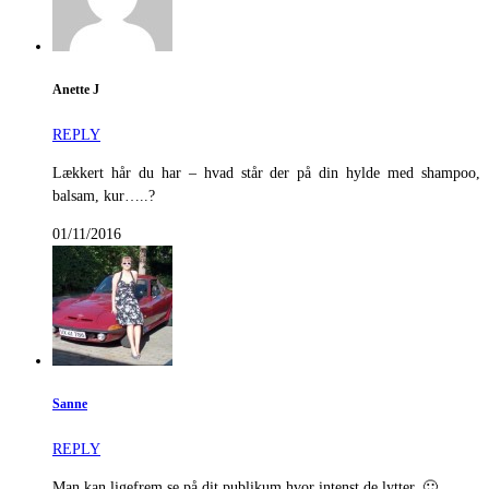
Anette J
REPLY
Lækkert hår du har – hvad står der på din hylde med shampoo,
balsam, kur…..?
01/11/2016
Sanne
REPLY
Man kan ligefrem se på dit publikum hvor intenst de lytter. 🙂