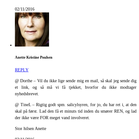
02/11/2016
Anette Kristine Poulsen
REPLY
@ Dorthe – Vil du ikke lige sende mig en mail, så skal jeg sende dig
et link, og så må vi få tjekket, hvorfor du ikke modtager
nyhedsbrevet.
@ TineL – Rigtig godt spm. salicylsyren, for jo, du har ret i, at den
skal på først. Lad den få et minuts tid inden du smører REN, og lad
der ikke være FOR meget vand involveret.
Stor hilsen Anette