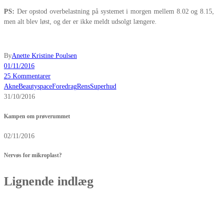
PS:
Der opstod overbelastning på systemet i morgen mellem 8.02 og 8.15,
men alt blev løst, og der er ikke meldt udsolgt længere.
By
Anette Kristine Poulsen
01/11/2016
25 Kommentarer
Akne
Beautyspace
Foredrag
Rens
Superhud
31/10/2016
Kampen om prøverummet
02/11/2016
Nervøs for mikroplast?
Lignende indlæg