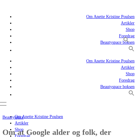
Om Anette Kristine Poulsen
Artikler
Shop
Foredrag
Beautyspace boksen
Om Anette Kristine Poulsen
Artikler
Shop
Foredrag
Beautyspace boksen
Om Anette Kristine Poulsen
Beautyspace
Artikler
Shop
Om at Google alder og folk, der
Foredrag