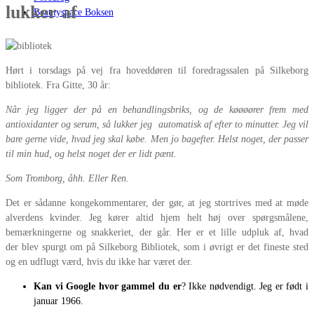
lukker af
Beautyspace Boksen
Hørt i torsdags på vej fra hoveddøren til foredragssalen på Silkeborg
bibliotek. Fra Gitte, 30 år:
Når jeg ligger der på en behandlingsbriks, og de køøøører frem med
antioxidanter og serum, så lukker jeg automatisk af efter to minutter. Jeg vil
bare gerne vide, hvad jeg skal købe. Men jo bagefter. Helst noget, der passer
til min hud, og helst noget der er lidt pænt.
Som Tromborg, åhh.
Eller Ren.
Det er sådanne kongekommentarer, der gør, at jeg stortrives med at møde
alverdens kvinder. Jeg kører altid hjem helt høj over spørgsmålene,
bemærkningerne og snakkeriet, der går. Her er et lille udpluk af, hvad
der blev spurgt om på Silkeborg Bibliotek, som i øvrigt er det fineste sted
og en udflugt værd, hvis du ikke har været der.
Kan vi Google hvor gammel du er
? Ikke nødvendigt. Jeg er født i
januar 1966.