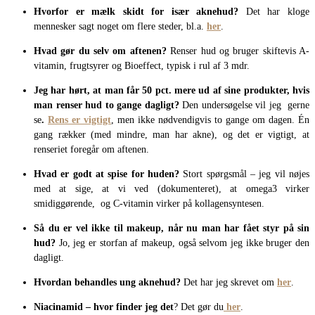
Hvorfor er mælk skidt for især aknehud?
Det har kloge
mennesker sagt noget om flere steder, bl.a.
her
.
Hvad gør du selv om aftenen?
Renser hud og bruger skiftevis A-
vitamin, frugtsyrer og Bioeffect, typisk i rul af 3 mdr.
Jeg har hørt, at man får 50 pct. mere ud af sine produkter, hvis
man renser hud to gange dagligt?
Den undersøgelse vil jeg
gerne
se
.
Rens er vigtigt
, men ikke nødvendigvis to gange om dagen. Én
gang rækker (med mindre, man har akne), og det er vigtigt, at
renseriet foregår om aftenen.
Hvad er godt at spise for huden?
Stort spørgsmål – jeg vil nøjes
med at sige, at vi ved (dokumenteret), at omega3 virker
smidiggørende, og C-vitamin virker på kollagensyntesen.
Så du er vel ikke til makeup, når nu man har fået styr på sin
hud?
Jo, jeg er storfan af makeup, også selvom jeg ikke bruger den
dagligt.
Hvordan behandles ung aknehud?
Det har jeg skrevet om
her
.
Niacinamid – hvor finder jeg det
? Det gør du
her
.