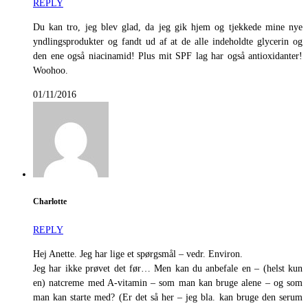
REPLY
Du kan tro, jeg blev glad, da jeg gik hjem og tjekkede mine nye
yndlingsprodukter og fandt ud af at de alle indeholdte glycerin og
den ene også niacinamid! Plus mit SPF lag har også antioxidanter!
Woohoo.
01/11/2016
Charlotte
REPLY
Hej Anette. Jeg har lige et spørgsmål – vedr. Environ.
Jeg har ikke prøvet det før… Men kan du anbefale en – (helst kun
en) natcreme med A-vitamin – som man kan bruge alene – og som
man kan starte med? (Er det så her – jeg bla. kan bruge den serum