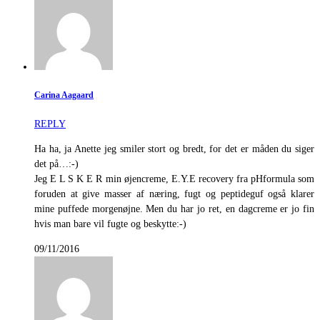
Carina Aagaard
REPLY
Ha ha, ja Anette jeg smiler stort og bredt, for det er måden du siger
det på…:-)
Jeg E L S K E R min øjencreme, E.Y.E recovery fra pHformula som
foruden at give masser af næring, fugt og peptideguf også klarer
mine puffede morgenøjne. Men du har jo ret, en dagcreme er jo fin
hvis man bare vil fugte og beskytte:-)
09/11/2016