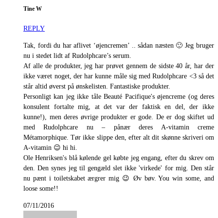
Tine W
REPLY
Tak, fordi du har aflivet ‘øjencremen’ .. sådan næsten 🙂 Jeg bruger
nu i stedet lidt af Rudolphcare’s serum.
Af alle de produkter, jeg har prøvet gennem de sidste 40 år, har der
ikke været noget, der har kunne måle sig med Rudolphcare <3 så det
står altid øverst på ønskelisten. Fantastiske produkter.
Personligt kan jeg ikke tåle Beauté Pacifique's øjencreme (og deres
konsulent fortalte mig, at det var der faktisk en del, der ikke
kunne!), men deres øvrige produkter er gode. De er dog skiftet ud
med Rudolphcare nu – pånær deres A-vitamin creme
Métamorphique. Tør ikke slippe den, efter alt dit skønne skriveri om
A-vitamin 😉 hi hi.
Ole Henriksen's blå kølende gel købte jeg engang, efter du skrev om
den. Den synes jeg til gengæld slet ikke 'virkede' for mig. Den står
nu pænt i toiletskabet ærgrer mig 😉 Øv bøv. You win some, and
loose some!!
07/11/2016