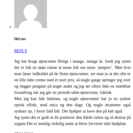
HeLene
REPLY
Jeg har brugt øjencreme flittigt i mange, mange år, fordi jeg synes
det er lidt en skøn rutine at nusse lidt om mine ‘peepers’. Men hvis
man læser indholdet på de fleste øjencremer, ser man jo at det ofte er
en lille tube creme med et stort pris, så nogle gange springer jeg over
og lægger pengene på noget andet og jeg ser oftest ikke en mærkbar
forandring når jeg går en periode uden øjencreme, faktisk.
Men jeg kan lide følelsen, og nogle øjencremer har jo en synbar
optisk effekt, med mica og den slags. Og nogle strammer også
synbart op, i hvert fald lidt. Det hjælper at have den på køl også.
Jeg synes det er godt at du pointerer den hårde rutine og så ekstras på
toppen.Det er nemlig virkelig nemt at blive forvirret mht hudpleje.