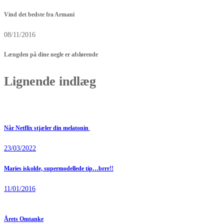
Vind det bedste fra Armani
08/11/2016
Længden på dine negle er afslørende
Lignende indlæg
Når Netflix stjæler din melatonin
23/03/2022
Maries iskolde, supermodellede tip…brrr!!
11/01/2016
Årets Omtanke