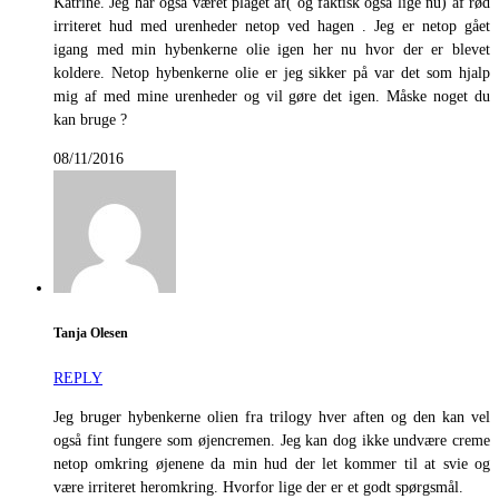
Katrine. Jeg har også været plaget af( og faktisk også lige nu) af rød
irriteret hud med urenheder netop ved hagen . Jeg er netop gået
igang med min hybenkerne olie igen her nu hvor der er blevet
koldere. Netop hybenkerne olie er jeg sikker på var det som hjalp
mig af med mine urenheder og vil gøre det igen. Måske noget du
kan bruge ?
08/11/2016
Tanja Olesen
REPLY
Jeg bruger hybenkerne olien fra trilogy hver aften og den kan vel
også fint fungere som øjencremen. Jeg kan dog ikke undvære creme
netop omkring øjenene da min hud der let kommer til at svie og
være irriteret heromkring. Hvorfor lige der er et godt spørgsmål.