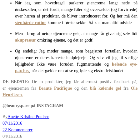
Når jeg som hovedregel parkerer øjencreme langt nede på
ønskesedlen, er det fordi, mange føler sig overvældet (og forvirrede)
over hæren af produkter, de bliver introduceret for. Og her må den
stenhårde rutine
komme i første række. Så kan man altid udvide.
Men…brug af netop øjencreme gør, at mange får givet sig selv lidt
akupressur
omkring øjnene, og det er godt!
Og endelig: Jeg møder mange, som begejstret fortæller, hvordan
øjencreme er deres kæreste hudplejeeje. Og selv vil jeg til særlige
lejligheder ikke være foruden fugtmættende og
kølende eye-
patches
, når det gælder om at se og føle sig ekstra friskhudet.
DE BEDSTE:
De to produkter, jeg får allermest positiv feedback på,
er øjencremen fra
Beauté Pacifique
og den
blå kølende gel
fra
Ole
Henriksen.
@beautyspace på INSTAGRAM
By
Anette Kristine Poulsen
07/11/2016
22 Kommentarer
04/11/2016