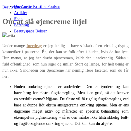
Om Anette Kristine Poulsen
Beautyspace
Artikler
Shop
Om at slå øjencreme ihjel
Foredrag
Beautyspace Boksen
Under mange
foredrag
er jeg heldig at have selskab af en virkelig dygtig
kosmetiker i pauserne. Én, der kan se folk efter i huden, hvis de har lyst.
Hun mener, at jeg har dræbt øjencremen, kaldt den unødvendig. Sådan i
fuld offentlighed, som hun siger og smiler. Stort og længe, for helt uenig er
hun ikke. Sandheden om øjencreme har nemlig flere facetter, som du får
her:
Huden omkring øjnene
er
anderledes. Den er tyndere og kan
have brug for ekstra fugtforsegling. Men i en grad, så det kræver
en særskilt creme? Njjjaaa. De fleste vil få rigelig fugtforsegling ved
bare at duppe lidt ekstra ansigtscreme omkring øjnene. Men er ens
dagcreme meget aktiv og målrettet en specifik behandling som
eksempelvis pigmentering – så er den måske ikke tilstrækkelig fedt-
og fugtforseglende omkring øjnene. Det kan kun du afgøre.