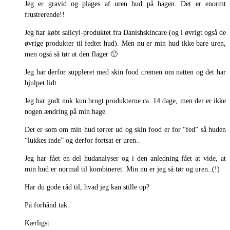
Jeg er gravid og plages af uren hud på hagen. Det er enormt
frustrerende!!
Jeg har købt salicyl-produktet fra Danishskincare (og i øvrigt også de
øvrige produkter til fedtet hud). Men nu er min hud ikke bare uren,
men også så tør at den flager 🙁
Jeg har derfor suppleret med skin food cremen om natten og det har
hjulpet lidt.
Jeg har godt nok kun brugt produkterne ca. 14 dage, men der er ikke
nogen ændring på min hage.
Det er som om min hud tørrer ud og skin food er for “fed” så huden
“lukkes inde” og derfor fortsat er uren..
Jeg har fået en del hudanalyser og i den anledning fået at vide, at
min hud er normal til kombineret. Min nu er jeg så tør og uren..(!)
Har du gode råd til, hvad jeg kan stille op?
På forhånd tak.
Kærligst