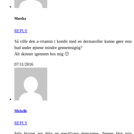
Martha
REPLY
Så ville den a-vitamin i kombi med en dermaroller kunne gøre min
hud under øjnene mindre gennemsigtig?
Alt skinner igennem hos mig 🙂
07/11/2016
Michelle
REPLY
Selv bruger jeg ikke en specificere øjencreme, dupper blot min