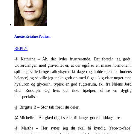
Anette Kristine Poulsen
REPLY
@ Kathrine – Åh, det lyder frustrerende. Det forstår jeg godt.
Udfordringen med graviditet er, at der også er en masse hormoner i
spil. Jeg ville bruge salicylsyren få dage (og holde øje med hudens
balance) og så ville jeg tanke godt op med fugt – kig efter noget med
hyaluron og glycerin, typisk en god fugtserum, fx. fra Nilens Jord
eller Rudolph. Og hvis det ikke hjælper, så se en dygtig
hudspecialist.
@ Birgitte B – Stor tak fordi du deler.
@ Michelle – Åh glæd dig i stedet til lange, gode middagslure.
@ Martha – Her synes jeg du skal få kyndig (face-to-face)