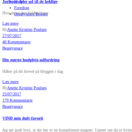
Jurlique deler ud til de heldige
Shop
Foredrag
Hvis du er den heldige type
Beautyspace Boksen
Læs mere
By
Anette Kristine Poulsen
27/07/2017
40 Kommentarer
Beautyspace
Din største hudpleje-udfordring
Håber på dit hoved på bloggen i dag
Læs mere
By
Anette Kristine Poulsen
25/07/2017
179 Kommentarer
Beautyspace
VIND min duft-favorit
Jeg tør godt love, at det her er en kompliment-magnet. Uanset om du er kvin