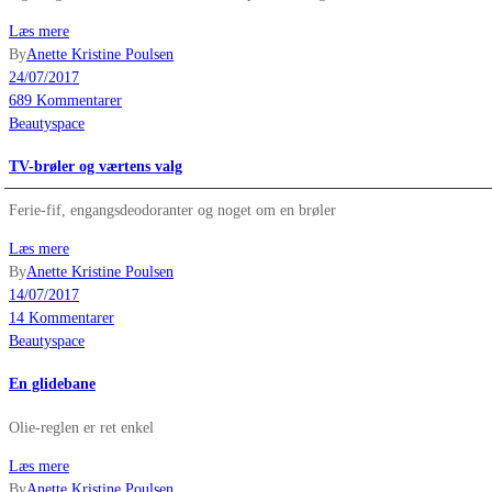
Læs mere
By
Anette Kristine Poulsen
24/07/2017
689 Kommentarer
Beautyspace
TV-brøler og værtens valg
Ferie-fif, engangsdeodoranter og noget om en brøler
Læs mere
By
Anette Kristine Poulsen
14/07/2017
14 Kommentarer
Beautyspace
En glidebane
Olie-reglen er ret enkel
Læs mere
By
Anette Kristine Poulsen