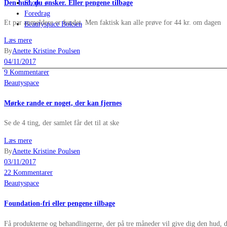
Den hud, du ønsker. Eller pengene tilbage
Shop
Foredrag
Et par anmeldere er fundet. Men faktisk kan alle prøve for 44 kr. om dagen
Beautyspace Boksen
Læs mere
By
Anette Kristine Poulsen
04/11/2017
9 Kommentarer
Beautyspace
Mørke rande er noget, der kan fjernes
Se de 4 ting, der samlet får det til at ske
Læs mere
By
Anette Kristine Poulsen
03/11/2017
22 Kommentarer
Beautyspace
Foundation-fri eller pengene tilbage
Få produkterne og behandlingerne, der på tre måneder vil give dig den hud, du