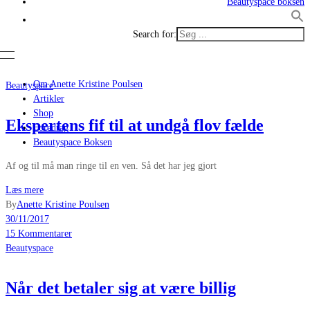
Beautyspace boksen
Search for:
Om Anette Kristine Poulsen
Beautyspace
Artikler
Shop
Ekspertens fif til at undgå flov fælde
Foredrag
Beautyspace Boksen
Af og til må man ringe til en ven. Så det har jeg gjort
Læs mere
By
Anette Kristine Poulsen
30/11/2017
15 Kommentarer
Beautyspace
Når det betaler sig at være billig