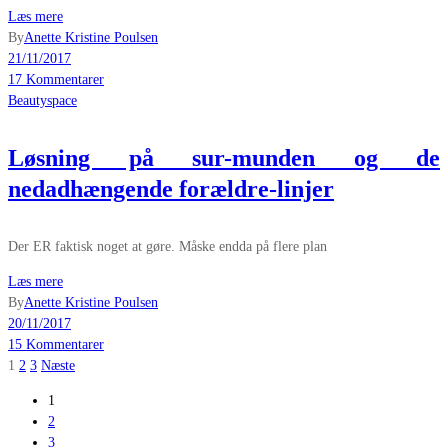
Læs mere
By
Anette Kristine Poulsen
21/11/2017
17 Kommentarer
Beautyspace
Løsning på sur-munden og de
nedadhængende forældre-linjer
Der ER faktisk noget at gøre. Måske endda på flere plan
Læs mere
By
Anette Kristine Poulsen
20/11/2017
15 Kommentarer
Indlægsinddeling
1
2
3
Næste
1
2
3