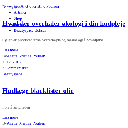
Om Anette Kristine Poulsen
Beautyspace
Artikler
Shop
Hvad der overhaler økologi i din hudpleje
Foredrag
Beautyspace Boksen
Og giver producenterne overarbejde og måske også hovedpine
Læs mere
By
Anette Kristine Poulsen
15/08/2018
7 Kommentarer
Beautyspace
Hudlæge blacklister olie
Forstå sandheden
Læs mere
By
Anette Kristine Poulsen