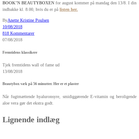
BOOK’N BEAUTYBOXEN
for august kommer på mandag den 13/8. I din
indbakke kl. 8.00, hvis du er på
listen her
.
By
Anette Kristine Poulsen
10/08/2018
818 Kommentarer
07/08/2018
Fremtidens klassikere
Tjek fremtidens wall of fame ud
13/08/2018
Beautybox væk på 56 minutter. Her er et plaster
Når fugtmættende hyaluronsyre, smidiggørende E-vitamin og beroligende
aloe vera gør det ekstra godt.
Lignende indlæg