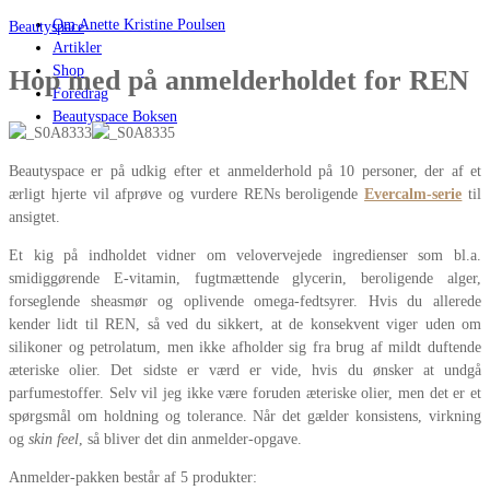
Om Anette Kristine Poulsen
Beautyspace
Artikler
Shop
Hop med på anmelderholdet for REN
Foredrag
Beautyspace Boksen
Beautyspace er på udkig efter et anmelderhold på 10 personer, der af et
ærligt hjerte vil afprøve og vurdere RENs beroligende
Evercalm-serie
til
ansigtet.
Et kig på indholdet vidner om velovervejede ingredienser som bl.a.
smidiggørende E-vitamin, fugtmættende glycerin, beroligende alger,
forseglende sheasmør og oplivende omega-fedtsyrer. Hvis du allerede
kender lidt til REN, så ved du sikkert, at de konsekvent viger uden om
silikoner og petrolatum, men ikke afholder sig fra brug af mildt duftende
æteriske olier. Det sidste er værd er vide, hvis du ønsker at undgå
parfumestoffer. Selv vil jeg ikke være foruden æteriske olier, men det er et
spørgsmål om holdning og tolerance. Når det gælder konsistens, virkning
og
skin feel
, så bliver det din anmelder-opgave.
Anmelder-pakken består af 5 produkter: