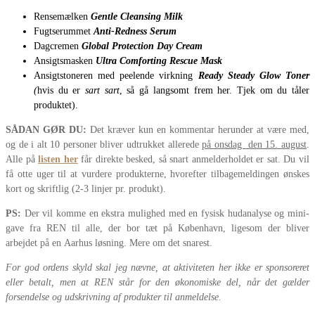
Rensemælken
Gentle Cleansing Milk
Fugtserummet
Anti-Redness Serum
Dagcremen
Global Protection Day Cream
Ansigtsmasken
Ultra Comforting Rescue Mask
Ansigtstoneren med peelende virkning
Ready Steady Glow Toner
(
hvis du er
sart sart
, så gå langsomt frem her. Tjek om du tåler
produktet).
SÅDAN GØR DU:
Det kræver kun en kommentar herunder at være med,
og de i alt 10 personer bliver udtrukket allerede
på onsdag den 15. august
.
Alle på
listen her
får direkte besked, så snart anmelderholdet er sat. Du vil
få otte uger til at vurdere produkterne, hvorefter tilbagemeldingen ønskes
kort og skriftlig (2-3 linjer pr. produkt).
PS:
Der vil komme en ekstra mulighed med en fysisk hudanalyse og mini-
gave fra REN til alle, der bor tæt på København, ligesom der bliver
arbejdet på en Aarhus løsning. Mere om det snarest.
For god ordens skyld skal jeg nævne, at aktiviteten her ikke er sponsoreret
eller betalt, men at REN står for den økonomiske del, når det gælder
forsendelse og udskrivning af produkter til anmeldelse.