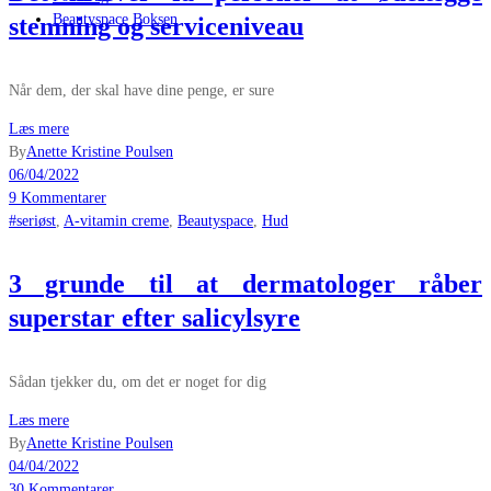
Beautyspace Boksen
stemning og serviceniveau
Når dem, der skal have dine penge, er sure
Læs mere
By
Anette Kristine Poulsen
06/04/2022
9 Kommentarer
#seriøst
,
A-vitamin creme
,
Beautyspace
,
Hud
3 grunde til at dermatologer råber
superstar efter salicylsyre
Sådan tjekker du, om det er noget for dig
Læs mere
By
Anette Kristine Poulsen
04/04/2022
30 Kommentarer