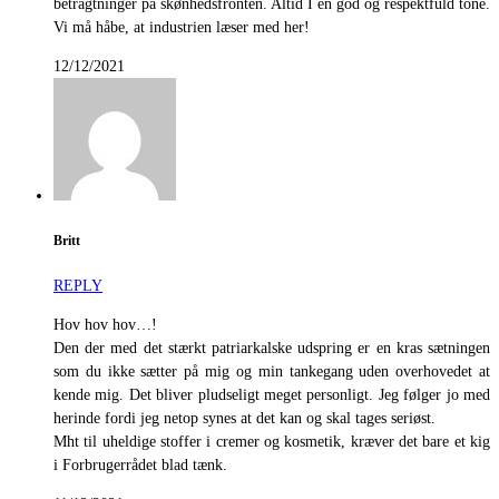
betragtninger på skønhedsfronten. Altid I en god og respektfuld tone.
Vi må håbe, at industrien læser med her!
12/12/2021
Britt
REPLY
Hov hov hov…!
Den der med det stærkt patriarkalske udspring er en kras sætningen
som du ikke sætter på mig og min tankegang uden overhovedet at
kende mig. Det bliver pludseligt meget personligt. Jeg følger jo med
herinde fordi jeg netop synes at det kan og skal tages seriøst.
Mht til uheldige stoffer i cremer og kosmetik, kræver det bare et kig
i Forbrugerrådet blad tænk.