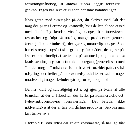
forretningshåndbog, at enhver succes ligger forankret i
genkøb. Ingen kan leve af kunder, der ikke kommer igen.
Kom gerne med eksempler på det, du skriver med ”alt det
møg der puttes i creme og kosmetik, hvis de kan slippe afsted
med det.”. Jeg kender virkelig mange, har interviewet,
researchet og fulgt så utrolig mange producenter gennem
årene (i den her industri), der gør sig umanerlig umage. Som
har et strengt – også etisk – grundlag for måden, de agerer på.
Det er ikke rimeligt at sætte alle på samme ligning med en så
krads sætning. Jeg har netop den tankegang (generelt set) med
”alt det møg… ” mistænkt for at have et forældet patriarkalsk
udspring, der hviler på, at skønhedsprodukter er sådant noget
unødvendigt noget, kvinder går og fornøjer sig med…
Du har klart og selvfølgelig ret i, og igen på tværs af alle
brancher, at der er filosofier, der hviler på kommercielle det-
lyder-rigtigt-netop-nu formuleringer. Det betyder ikke
nødvendigvis at der er tale om dårlige produkter. Selvom man
kan tænke ja-ja.
I forhold til den sidste del af din kommentar, så har jeg fået