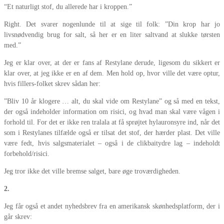
“Et naturligt stof, du allerede har i kroppen.”
Right. Det svarer nogenlunde til at sige til folk: ”Din krop har jo
livsnødvendig brug for salt, så her er en liter saltvand at slukke tørsten
med.”
Jeg er klar over, at der er fans af Restylane derude, ligesom du sikkert er
klar over, at jeg ikke er en af dem. Men hold op, hvor ville det være optur,
hvis fillers-folket skrev sådan her:
”Bliv 10 år klogere … alt, du skal vide om Restylane” og så med en tekst,
der også indeholder information om risici, og hvad man skal være vågen i
forhold til. For det er ikke ren tralala at få sprøjtet hylauronsyre ind, når det
som i Restylanes tilfælde også er tilsat det stof, der hærder plast. Det ville
være fedt, hvis salgsmaterialet – også i de clikbaitydre lag – indeholdt
forbehold/risici.
Jeg tror ikke det ville bremse salget, bare øge troværdigheden.
2.
Jeg får også et andet nyhedsbrev fra en amerikansk skønhedsplatform, der i
går skrev: