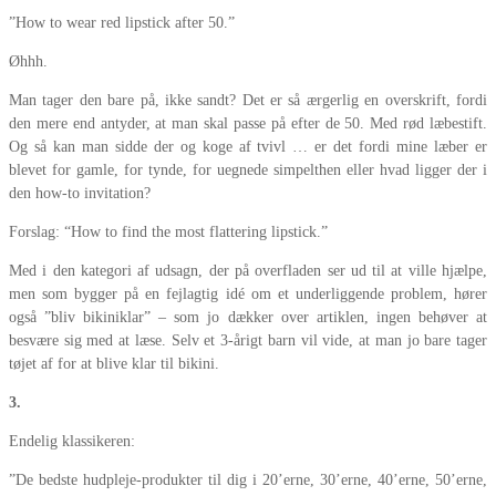
”How to wear red lipstick after 50.”
Øhhh.
Man tager den bare på, ikke sandt? Det er så ærgerlig en overskrift, fordi
den mere end antyder, at man skal passe på efter de 50. Med rød læbestift.
Og så kan man sidde der og koge af tvivl … er det fordi mine læber er
blevet for gamle, for tynde, for uegnede simpelthen eller hvad ligger der i
den how-to invitation?
Forslag: “How to find the most flattering lipstick.”
Med i den kategori af udsagn, der på overfladen ser ud til at ville hjælpe,
men som bygger på en fejlagtig idé om et underliggende problem, hører
også ”bliv bikiniklar” – som jo dækker over artiklen, ingen behøver at
besvære sig med at læse. Selv et 3-årigt barn vil vide, at man jo bare tager
tøjet af for at blive klar til bikini.
3.
Endelig klassikeren:
”De bedste hudpleje-produkter til dig i 20’erne, 30’erne, 40’erne, 50’erne,