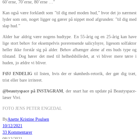
60’erne, 70’erne, 80’erne …”
Kan også være forklædt som ”til dig med moden hud,” hvor det jo nærmest
lyder som om, noget ligger og gærer på nippet mod afgrunden: ”til dig med
slap hud.”
Alder har aldrig være nogens hudtype. En 55-årig og en 25-årig kan have
lige stort behov for eksempelvis porerensende salicylsyre, ligesom solfaktor
heller ikke forstår sig på alder. Behov afhænger alene af ens huds type og
tilstand. Dog hører det med til helhedsbilledet, at vi bliver mere tørre i
huden, jo ældre vi bliver.
FØJ ENDELIG
til listen, hvis der er skønheds-retorik, der gør dig træt,
trist eller bare irriteret.
@beautyspace på INSTAGRAM
, der snart har en update på Beautyspace-
læser Vivi.
FOTO JENS PETER ENGEDAL
By
Anette Kristine Poulsen
10/12/2021
33 Kommentarer
08/12/2021