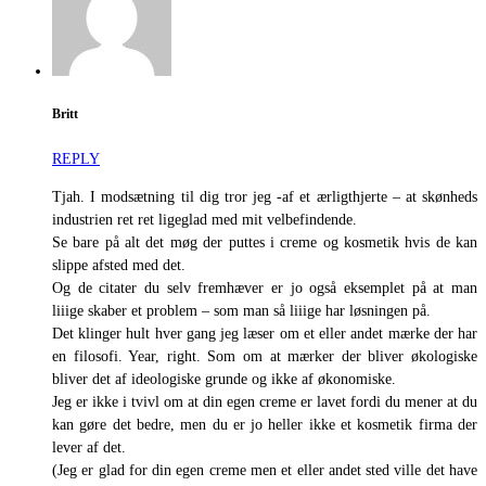
Britt
REPLY
Tjah. I modsætning til dig tror jeg -af et ærligthjerte – at skønheds
industrien ret ret ligeglad med mit velbefindende.
Se bare på alt det møg der puttes i creme og kosmetik hvis de kan
slippe afsted med det.
Og de citater du selv fremhæver er jo også eksemplet på at man
liiige skaber et problem – som man så liiige har løsningen på.
Det klinger hult hver gang jeg læser om et eller andet mærke der har
en filosofi. Year, right. Som om at mærker der bliver økologiske
bliver det af ideologiske grunde og ikke af økonomiske.
Jeg er ikke i tvivl om at din egen creme er lavet fordi du mener at du
kan gøre det bedre, men du er jo heller ikke et kosmetik firma der
lever af det.
(Jeg er glad for din egen creme men et eller andet sted ville det have