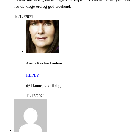
“Alder har aldrig været nogens hudtype”. Et klassecitat er født! Tak
for de kloge ord og god weekend.
10/12/2021
Anette Kristine Poulsen
REPLY
@ Hanne, tak til dig!
11/12/2021