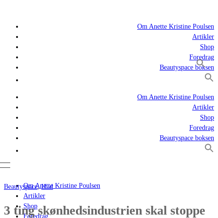
Om Anette Kristine Poulsen
Artikler
Shop
Foredrag
Beautyspace boksen
Om Anette Kristine Poulsen
Artikler
Shop
Foredrag
Beautyspace boksen
Om Anette Kristine Poulsen
Beautyspace
,
Hud
Artikler
Shop
3 ting skønhedsindustrien skal stoppe
Foredrag