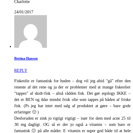
Charlotte
24/01/2017
Bettina Hansen
REPLY
Fiskeolie er fantastisk for huden – dog vil jeg altid “gå” efter den
reneste af det rene og ja der er problemer med at mange fiskeolier
“tappes” af skidt-fisk – altså rådden fisk. Det gør eqology IKKE –
det er REN og ikke mindst frisk olie som tappes på båden af friske
fisk. (Ps jeg har intet med salg af produktet at gøre – bare gode
erfaringer 🙂 )
Desforuden er zink jo rigtigt vigtigt – især for dem med acne 25 til
30 mg dagligt. OG så er der jo også a vitamin – som bare er
fantastisk 🙂 på alle måder. E vitamin er super god både til at hele