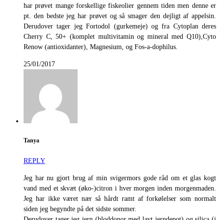
har prøvet mange forskellige fiskeolier gennem tiden men denne er
pt. den bedste jeg har prøvet og så smager den dejligt af appelsin.
Derudover tager jeg Fortodol (gurkemeje) og fra Cytoplan deres
Cherry C, 50+ (komplet multivitamin og mineral med Q10),Cyto
Renow (antioxidanter), Magnesium, og Fos-a-dophilus.
25/01/2017
Tanya
REPLY
Jeg har nu gjort brug af min svigermors gode råd om et glas kogt
vand med et skvæt (øko-)citron i hver morgen inden morgenmaden.
Jeg har ikke været nær så hårdt ramt af forkølelser som normalt
siden jeg begyndte på det sidste sommer.
Derudover tager jeg jern (bloddonor med lavt jerndepot) og silica (i