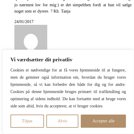
jo nærmest lov for mig:) er det simpelthen fordi at hun vil sælge
noget som er dyrere. ? Kh. Tanja
24/01/2017
Vi værdsætter dit privatliv
Mia T.
Cookies er nødvendige for at få vores hjemmeside til at fungere,
men de gemmer også information om, hvordan du bruger vores
REPLY
hjemmeside, så vi kan forbedre den både for dig og for andre.
Tager også ovenstående kosttilskud dog ikke Imedeen (Da jeg syntes
Cookies på denne hjemmeside bruges primært til trafikmåling og
det er alt for dyrt) men skin care collargen filler fra new Nordic. Det
optimering af sidens indhold. Du kan fortsætte med at bruge vores
er billigere og der er flere gode ingredienser i til huden. Jeg har
side som altid, hvis du accepterer, at vi bruger cookies.
tidligere også taget La forte fra Beaute Pacifiques det hjalp utroligt
meget på noget eksem jeg har haft det meste af mit liv.
Tilpas
Afvis
Accepter alle
24/01/2017