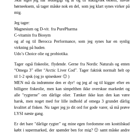
Skal siges jeg har leddegigt og af og til stadigvæk eksem, havde
børneeksem, så tager måske nok en del, som jeg klart synes virker på
mig.
Jeg tager:
Magnesium og D-vit. fra PurePharma
C-vitamin fra Biosym
og af og til Berocca Performance, som jeg synes har en synlig
virkning på huden.
Udo’s Choice olie og probiotika.
Tager også fiskeolie, flydende. Gerne fra Nordic Naturals og enten
“Omega 3” eller “Arctic Liver Cod”. Tager faktisk normalt helt op
til 1-2 spsk (og jo spiseskeer 🙂 )
MEN må da indrømme den er dyr! og jeg af og til kigger efter en
billigere fiskeolie, men kan simpelthen ikke overskue markedet og
alle “rygterne” om dårlige olier. Tænker ikke kun den kan være
harsk, men noget med for lille indhold af omega 3 grundet dårlig
kvalitet af fisken. Nu tager jeg jo dit ord for gode varer, så må prøve
LYSI næste gang.
Er det bare “dårlige rygter” og mine egen fordomme om kosttilskud
købt i supermarked, der spænder ben for mig? 🙂 samt måske andre