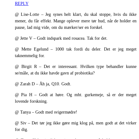
REPLY
@ Lise-Lotte – Jeg synes helt klart, du skal stoppe, hvis du ikke
mener, du får effekt. Mange oplever mere tør hud, når de holder en
pause, lad mig vide, om du mærker/ser en forskel.
@ Jette V – Godt indspark med rosacea. Tak for det.
@ Mette Egelund – 1000 tak fordi du deler. Det er jeg meget
taknemmelig for.
@ Birgit R – Det er interessant. Hvilken type behandler kunne
se/måle, at du ikke havde gavn af probiotika?
@ Zarah D – Åh ja, Q10. Godt.
@ Pia H – Godt at høre. Og mht. gurkemeje, så er der meget
lovende forskning.
@ Tanya – Godt med svigermødre!
@ Siv – Det tør jeg ikke gøre mig klog på, men godt at det virker
for dig.