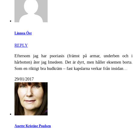
Linnea Öst
REPLY
Eftersom jag har psoriasis (främst på armar, underben och i
hårbotten) åter jag Imedeen. Det är dyrt, men håller eksemen borta.
Som en riktigt bra hudkräm – fast kapslarna verkar från insidan…
29/01/2017
Anette Kristine Poulsen