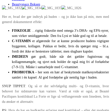
Beautyspace Boksen
Her er, hvad der gør indtryk på huden – og jo ikke kun på min, men med
generel dokumenteret effekt:
FISKEOLIE
…rigtig fiskeolie med omega 3’s DHA- og EPA-syrer,
som virker smidiggørende. Den fra Lysi er både god og til at betale.
C-VITAMIN
er afgørende for at kunne producere hudens vigtigste
byggesten, kollagen. Pukkas er bedst, hvis du spørger mig – bl.a.
fordi det ikke er hestestore tabletter, men slugbare kapsler.
IMEDEEN
gør godt, både når det gælder fugtniveau og
kollagenmængde, og sjovt nok holder de også mig fri af forkølelse
(7-9-13). Måske i samarbejde med C-vitaminet.
PROBIOTIKA
– her som en hær af beskyttende mælkesyrebakterier
samlet i én kapsel. Al god fordøjelse går nemlig lige i huden.
SNUP TIPPET
: Og så er der selvfølgelig multi- og D-vitamin, hvor
behovet for sidstnævnte kan variere. Værd at vide er også, at Beauté
Pacifiques kosttilskud La Forte er lige så velfungerende som Imedeen, hvis
du ønsker et alternativ.
PS:
Hvis du har en hudkærlig erfaring med kosttilskud – eller det modsatte