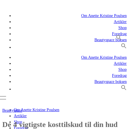
Om Anette Kristine Poulsen
Artikler
Shop
Foredrag
Beautyspace boksen
Om Anette Kristine Poulsen
Artikler
Shop
Foredrag
Beautyspace boksen
Om Anette Kristine Poulsen
Beautyspace
Artikler
Shop
De 4 vigtigste kosttilskud til din hud
Foredrag