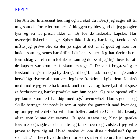
REPLY
Hej Anette. Interessant læsning og nu skal du høre:) jeg suger alt til
mig som du fortæller om her på bloggen og blev glad da jeg googler
lysi og ser at prisen ikke er høj for de fiskeolie kapsler. Har
overvejet fiskeolie længe. Spiser ikke fisk og har længe tænkt at så
måtte jeg prøve olie da der jo siges at det er så godt og især for
huden som jeg synes har drillet lidt her i vinter. Jeg har derfor her i
formiddag været i min lokale helsam og der skal jeg lige love for att
de kapsler var kommet i “skammekrogen”. De var i bogstaveligste
forstand længst inde på hylden gemt bag bla eskimo og mange andre
betydeligt dyrere alternativer. Jeg blev frarådet at købe dem. Ja altså
medmindre jeg ville ha kronisk ondt i maven og have lyst til at spise
et fordærvet og harskt produkt som hun sagde. Og sure opstød ville
jeg kunne komme til at døje med også ovenikøbet. Hun sagde at jeg
skulle betragte det produkt som at spise for gammelt mad hver dag
og om jeg ville det? Så ville hun hellere anbefale Oil of life beauty
olien som kunne det samme. Ja søde Anette jeg blev jo ganske
forvirret og sagde at det måtte jeg tænke over og vidste at jeg ville
prøve at høre dig ad. Hvad tænker du om disse udtalelser? Og er
spændt på at høre hvad du siger for som sagt er dine ord hudmæssigt