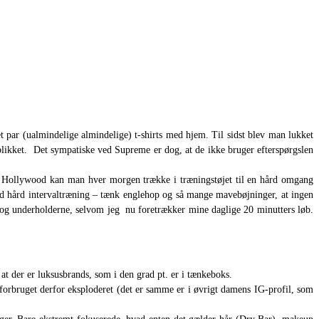
t par (ualmindelige almindelige) t-shirts med hjem. Til sidst blev man lukket
eblikket. Det sympatiske ved Supreme er dog, at de ikke bruger efterspørgslen
est Hollywood kan man hver morgen trække i træningstøjet til en hård omgang
med hård intervaltræning – tænk englehop og så mange mavebøjninger, at ingen
t og underholderne, selvom jeg nu foretrækker mine daglige 20 minutters løb.
t der er luksusbrands, som i den grad pt. er i tænkeboks.
forbruget derfor eksploderet (det er samme er i øvrigt damens IG-profil, som