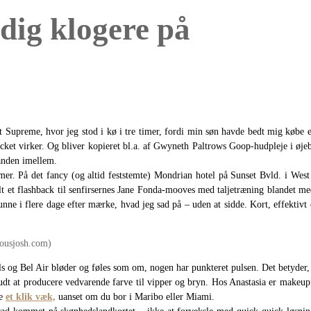
 dig klogere på
 Supreme, hvor jeg stod i kø i tre timer, fordi min søn havde bedt mig købe e
Tricket virker. Og bliver kopieret bl.a. af Gwyneth Paltrows Goop-hudpleje i øj
nanden imellem.
lamer. På det fancy (og altid feststemte) Mondrian hotel på Sunset Bvld. i W
 alt et flashback til senfirsernes Jane Fonda-mooves med taljetræning blandet 
unne i flere dage efter mærke, hvad jeg sad på – uden at sidde. Kort, effektiv
 og Bel Air bløder og føles som om, nogen har punkteret pulsen. Det betyder, a
budt at producere vedvarende farve til vipper og bryn. Hos Anastasia er makeup
re
et klik væk,
uanset om du bor i Maribo eller Miami.