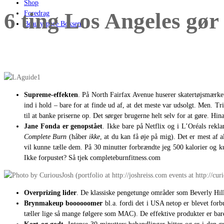
Shop
6 ting Los Angeles gør
Foredrag
Beautyspace Boksen
Supreme-effekten
. På North Fairfax Avenue huserer skatertøjsmærket
ind i hold – bare for at finde ud af, at det meste var udsolgt. Men. 
til at banke priserne op. Det sørger brugerne helt selv for at gøre. Hi
Jane Fonda er genopstået
. Ikke bare på Netflix og i L’Oréals rek
Complete Burn
(håber
ikke
, at du kan få øje på mig). Det er mest af
vil kunne tælle dem. På 30 minutter forbrændte jeg 500 kalorier og k
Ikke forpustet? Så tjek completeburnfitness.com
Overprizing lider
. De klassiske pengetunge områder som Beverly Hills
Brynmakeup boooooomer
bl.a. fordi det i USA netop er blevet for
tæller lige så mange følgere som MAC). De effektive produkter er ba