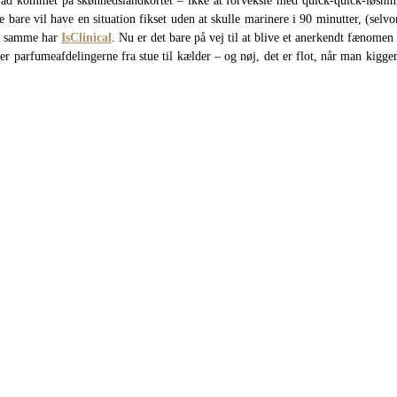
 grad kommet på skønhedslandkortet – ikke at forveksle med quick-quick-løsni
 bare vil have en situation fikset uden at skulle marinere i 90 minutter, (selv
et samme har
IsClinical
. Nu er det bare på vej til at blive et anerkendt fænomen
ker parfumeafdelingerne fra stue til kælder – og nøj, det er flot, når man kigger