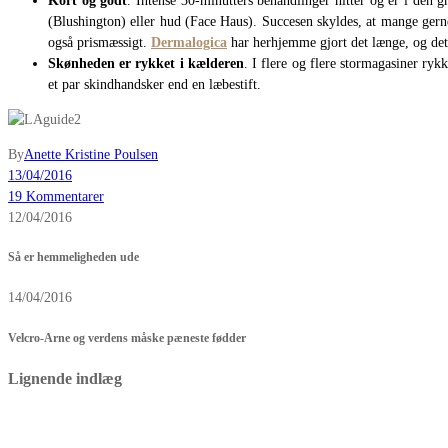
Kort og godt
. Intense 30-minutters behandlinger hitter og er i den
(Blushington) eller hud (Face Haus). Succesen skyldes, at mange gerne
også prismæssigt.
Dermalogica
har herhjemme gjort det længe, og d
Skønheden er rykket i kælderen
. I flere og flere stormagasiner ryk
et par skindhandsker end en læbestift.
By
Anette Kristine Poulsen
13/04/2016
19 Kommentarer
12/04/2016
Så er hemmeligheden ude
14/04/2016
Velcro-Arne og verdens måske pæneste fødder
Lignende indlæg