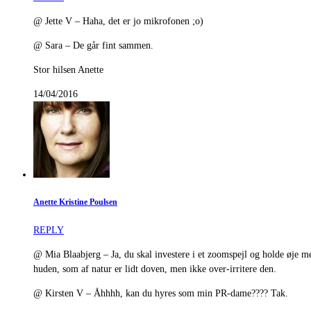
@ Jette V – Haha, det er jo mikrofonen ;o)
@ Sara – De går fint sammen.
Stor hilsen Anette
14/04/2016
Anette Kristine Poulsen
REPLY
@ Mia Blaabjerg – Ja, du skal investere i et zoomspejl og holde øje me
huden, som af natur er lidt doven, men ikke over-irritere den.
@ Kirsten V – Åhhhh, kan du hyres som min PR-dame???? Tak.