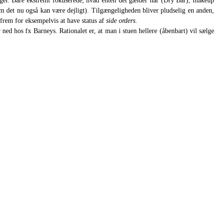
nger. Bare ekstremt fokuserede, hvad enten det gælder hår (Dry Bar), makeup
om det nu også kan være dejligt). Tilgængeligheden bliver pludselig en anden,
 frem for eksempelvis at have status af
side orders
.
 ned hos fx Barneys. Rationalet er, at man i stuen hellere (åbenbart) vil sælge