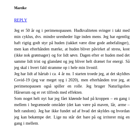
Mareike
REPLY
Jeg er 50 år og i perimenopausen. Hudkvaliteten svinger i takt med
min cyklus, dvs. mindre urenheder lige inden mens. Jeg har egentlig
haft rigtig godt styr på huden (takket være dine gode anbefalinger),
men kan efterhånden mærke, at huden bliver påvirket af stress, kost
(ikke nok grøntsager) og for lidt søvn. Dagen efter er huden med det
samme lidt trist og glansløst og jeg bliver helt drænet for energi. Så
jeg skal i hvert fald stramme op i hele min livsstil.
Jeg har lidt af hårtab i ca. 4 år nu. I starten troede jeg, at det skyldtes
Covid-19 (jeg var meget syg i 2020), men efterhånden tror jeg, at
perimenopausen også spiller en rolle. Jeg bruger Naturligolies
Hårserum og er ret tilfreds med effekten.
Som noget helt nyt har jeg fået kløende hud på kroppen – en gang i
mellem i begrænsede områder (det kan være på maven, lår, arme –
helt random). Jeg har ikke fundet ud af hvad det skyldes og hvordan
jeg kan bekæmpe det. Lige nu står det bare på og irriterer mig en
gang i mellem.