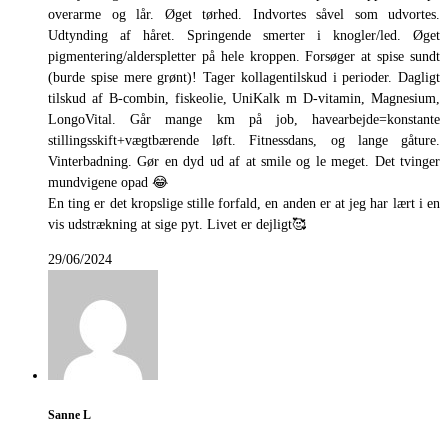
overarme og lår. Øget tørhed. Indvortes såvel som udvortes.
Udtynding af håret. Springende smerter i knogler/led. Øget
pigmentering/alderspletter på hele kroppen. Forsøger at spise sundt
(burde spise mere grønt)! Tager kollagentilskud i perioder. Dagligt
tilskud af B-combin, fiskeolie, UniKalk m D-vitamin, Magnesium,
LongoVital. Går mange km på job, havearbejde=konstante
stillingsskift+vægtbærende løft. Fitnessdans, og lange gåture.
Vinterbadning. Gør en dyd ud af at smile og le meget. Det tvinger
mundvigene opad 😂
En ting er det kropslige stille forfald, en anden er at jeg har lært i en
vis udstrækning at sige pyt. Livet er dejligt🥰
29/06/2024
Sanne L