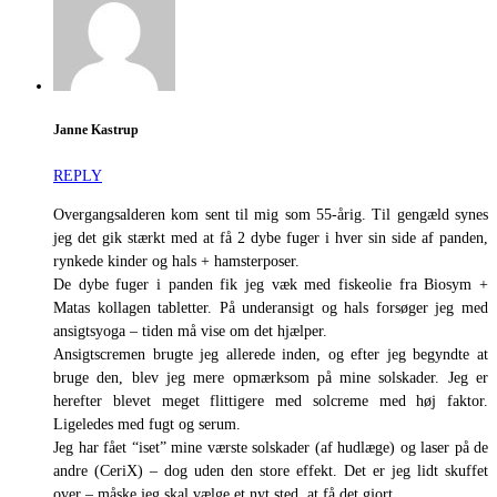
Janne Kastrup
REPLY
Overgangsalderen kom sent til mig som 55-årig. Til gengæld synes
jeg det gik stærkt med at få 2 dybe fuger i hver sin side af panden,
rynkede kinder og hals + hamsterposer.
De dybe fuger i panden fik jeg væk med fiskeolie fra Biosym +
Matas kollagen tabletter. På underansigt og hals forsøger jeg med
ansigtsyoga – tiden må vise om det hjælper.
Ansigtscremen brugte jeg allerede inden, og efter jeg begyndte at
bruge den, blev jeg mere opmærksom på mine solskader. Jeg er
herefter blevet meget flittigere med solcreme med høj faktor.
Ligeledes med fugt og serum.
Jeg har fået “iset” mine værste solskader (af hudlæge) og laser på de
andre (CeriX) – dog uden den store effekt. Det er jeg lidt skuffet
over – måske jeg skal vælge et nyt sted, at få det gjort.