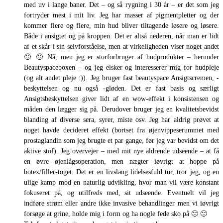
med uv i lange baner. Det – og så rygning i 30 år – er det som jeg
fortryder mest i mit liv. Jeg har masser af pigmentpletter og der
kommer flere og flere, min hud bliver tiltagende løsere og løsere.
Både i ansigtet og på kroppen. Det er altså nederen, når man er lidt
af et skår i sin selvforståelse, men at virkeligheden viser noget andet
🙂 🙂 Nå, men jeg er storforbruger af hudprodukter – herunder
Beautyspaceboxen – og jeg elsker og interesserer mig for hudpleje
(og alt andet pleje :)). Jeg bruger fast beautyspace Ansigtscremen, -
beskyttelsen og nu også -gløden. Det er fast basis og særligt
Ansigtsbeskyttelsen giver lidt af en wow-effekt i konsistensen og
måden den lægger sig på. Derudover bruger jeg en kvalitetsbevidst
blanding af diverse sera, syrer, miste osv. Jeg har aldrig prøvet at
noget havde decideret effekt (bortset fra øjenvippeserummet med
prostaglandin som jeg brugte et par gange, før jeg var bevidst om det
aktive stof). Jeg overvejer – med mit nye aldrende udseende – at få
en øvre øjenlågsoperation, men nægter iøvrigt at hoppe på
botex/filler-toget. Det er en livslang lidelsesfuld tur, tror jeg, og en
ulige kamp mod en naturlig udvikling, hvor man vil være konstant
fokuseret på, og utilfreds med, sit udseende. Eventuelt vil jeg
indføre strøm eller andre ikke invasive behandlinger men vi iøvrigt
forsøge at grine, holde mig i form og ha nogle fede sko på 🙂 🙂