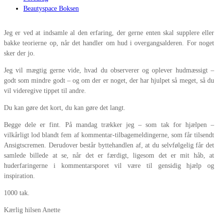
Beautyspace Boksen
Jeg er ved at indsamle al den erfaring, der gerne enten skal supplere eller
bakke teorierne op, når det handler om hud i overgangsalderen. For noget
sker der jo.
Jeg vil mægtig gerne vide, hvad du observerer og oplever hudmæssigt –
godt som mindre godt – og om der er noget, der har hjulpet så meget, så du
vil videregive tippet til andre.
Du kan gøre det kort, du kan gøre det langt.
Begge dele er fint. På mandag trækker jeg – som tak for hjælpen –
vilkårligt lod blandt fem af kommentar-tilbagemeldingerne, som får tilsendt
Ansigtscremen. Derudover består byttehandlen af, at du selvfølgelig får det
samlede billede at se, når det er færdigt, ligesom det er mit håb, at
huderfaringerne i kommentarsporet vil være til gensidig hjælp og
inspiration.
1000 tak.
Kærlig hilsen Anette