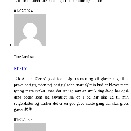
Tak for et skønt site med meget inspiration og humor
01/07/2024
Tine Jacobsen
REPLY
Tak Anette 🫶er så glad for ansigt cremen og vil glæde mig til at
prøve ansigtglæden nej ansigtgløden snart 🤩min hud er blevet mere
tør og mere rynket ,men det ser jeg som en smuk ting 🫶og har også
dine bøger som jeg jævntligt slå op i og har lånt ud til min
svigerdatter og tænker det er en god gave næste gang der skal gives
gaver 🎁💐
01/07/2024