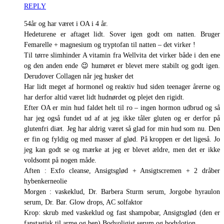
REPLY
54år og har været i OA i 4 år.
Hedeturene er aftaget lidt. Sover igen godt om natten. Bruger
Femarelle + magnesium og tryptofan til natten – det virker !
Til tørre slimhinder A vitamin fra Wellvita det virker både i den ene
og den anden ende 😉 humøret er blevet mere stabilt og godt igen.
Derudover Collagen når jeg husker det
Har lidt meget af hormonel og reaktiv hud siden teenager årerne og
har derfor altid været lidt hudnørdet og plejet den rigidt.
Efter OA er min hud faldet helt til ro – ingen hormon udbrud og så
har jeg også fundet ud af at jeg ikke tåler gluten og er derfor på
glutenfri diæt. Jeg har aldrig været så glad for min hud som nu. Den
er fin og fyldig og med masser af glød. På kroppen er det ligeså. Jo
jeg kan godt se og mærke at jeg er blevet ældre, men det er ikke
voldsomt på nogen måde.
Aften : Exfo cleanse, Ansigtsglød + Ansigtscremen + 2 dråber
hybenkerneolie
Morgen : vaskeklud, Dr. Barbera Sturm serum, Jorgobe hyraulon
serum, Dr. Bar. Glow drops, AC solfaktor
Krop: skrub med vaskeklud og fast shampobar, Ansigtsglød (den er
fanstastisk til arme og ben) Bodyoligist serum og bodylotion.