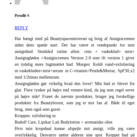
Pernille S
REPLY
Har hængt med på Beautyspaceuniverset og brug af Ansigtscremen
siden dens spæde start. Det har været et vendepunkt for min
ansigtshud. Stenhård rutine aften: rens + vaskeklud+ mist+
Ansigtsgløden +Ansigtscremen Version 2.0 som ift version 1 giver
en tydelig mere fugtmættet hud. Morgen: Koldt vand+exfoliering
m.vaskekluden+mist+serum m.C-vitamin=Pestle&Mortar, SpF50,x2
med 1/2times mellemrum.
Ansigtsgløden gør virkelig hvad den lover! Min hud er blevet fin
glat. Flere rynker på højre end venstre kind, da jeg som regel sover
på højre side! Fraset de nævnte produkter, bruger jeg forskellige
produkter fra Beautyboxen, som jeg er stor fan af. Både til eget
brug, men også som gaver.
Kroppen: exfoliering m.
Rudolf Care, Lipikar Lait Bodylotion + aromatiske olier.
Hvis min kropshud kunne afspejle mit ansigt, ville jeg være
overlykkelig. Desværre sætter alderen sine spor. Kreppet hud på