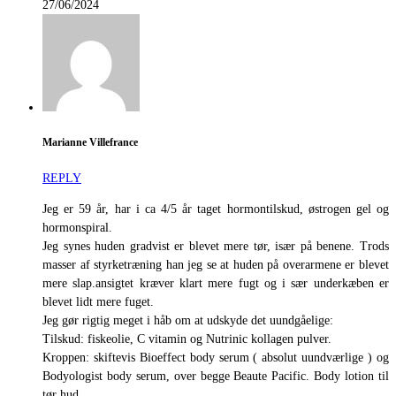
27/06/2024
Marianne Villefrance
REPLY
Jeg er 59 år, har i ca 4/5 år taget hormontilskud, østrogen gel og
hormonspiral.
Jeg synes huden gradvist er blevet mere tør, især på benene. Trods
masser af styrketræning han jeg se at huden på overarmene er blevet
mere slap.ansigtet kræver klart mere fugt og i sær underkæben er
blevet lidt mere fuget.
Jeg gør rigtig meget i håb om at udskyde det uundgåelige:
Tilskud: fiskeolie, C vitamin og Nutrinic kollagen pulver.
Kroppen: skiftevis Bioeffect body serum ( absolut uundværlige ) og
Bodyologist body serum, over begge Beaute Pacific. Body lotion til
tør hud.