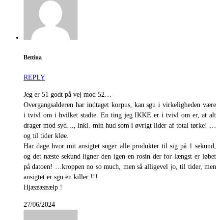
Bettina
REPLY
Jeg er 51 godt på vej mod 52…
Overgangsalderen har indtaget korpus, kan sgu i virkeligheden være
i tvivl om i hvilket stadie. En ting jeg IKKE er i tvivl om er, at alt
drager mod syd…, inkl. min hud som i øvrigt lider af total tørke! …
og til tider kløe.
Har dage hvor mit ansigtet suger alle produkter til sig på 1 sekund,
og det næste sekund ligner den igen en rosin der for længst er løbet
på datoen! …kroppen no so much, men så alligevel jo, til tider, men
ansigtet er sgu en killer !!!
Hjææææælp !
27/06/2024