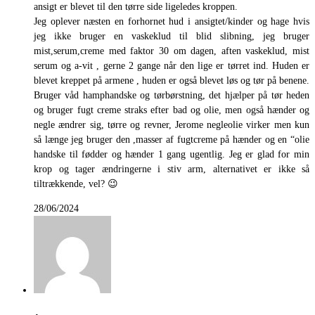
ansigt er blevet til den tørre side ligeledes kroppen.
Jeg oplever næsten en forhornet hud i ansigtet/kinder og hage hvis
jeg ikke bruger en vaskeklud til blid slibning, jeg bruger
mist,serum,creme med faktor 30 om dagen, aften vaskeklud, mist
serum og a-vit , gerne 2 gange når den lige er tørret ind. Huden er
blevet kreppet på armene , huden er også blevet løs og tør på benene.
Bruger våd hamphandske og tørbørstning, det hjælper på tør heden
og bruger fugt creme straks efter bad og olie, men også hænder og
negle ændrer sig, tørre og revner, Jerome negleolie virker men kun
så længe jeg bruger den ,masser af fugtcreme på hænder og en “olie
handske til fødder og hænder 1 gang ugentlig. Jeg er glad for min
krop og tager ændringerne i stiv arm, alternativet er ikke så
tiltrækkende, vel? 😉
28/06/2024