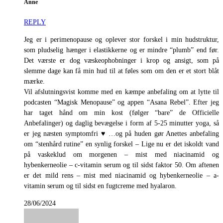
Anne
REPLY
Jeg er i perimenopause og oplever stor forskel i min hudstruktur,
som pludselig hænger i elastikkerne og er mindre “plumb” end før.
Det værste er dog væskeophobninger i krop og ansigt, som på
slemme dage kan få min hud til at føles som om den er et stort blåt
mærke.
Vil afslutningsvist komme med en kæmpe anbefaling om at lytte til
podcasten “Magisk Menopause” og appen “Asana Rebel”. Efter jeg
har taget hånd om min kost (følger “bare” de Officielle
Anbefalinger) og daglig bevægelse i form af 5-25 minutter yoga, så
er jeg næsten symptomfri ♥ …og på huden gør Anettes anbefaling
om “stenhård rutine” en synlig forskel – Lige nu er det iskoldt vand
på vaskeklud om morgenen – mist med niacinamid og
hybenkerneolie – c-vitamin serum og til sidst faktor 50. Om aftenen
er det mild rens – mist med niacinamid og hybenkerneolie – a-
vitamin serum og til sidst en fugtcreme med hyalaron.
28/06/2024