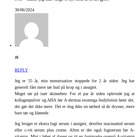
30/06/2024
JE
REPLY
Jeg er 55 år, min menstruation stoppede for 2 år siden. Jeg har
generelt fået mere tør hud på krop og i ansigtet.
Meget tør på især skinneben. For et par år siden oplevede jeg at
kollagenpulver og AHA før A-dermas exomega bodylotion løste det,
det gør det ikke mere. Det er dog ikke en tørhed så de drysser, mere
bare tør og kløende.
Jeg bruger et ekstra fugt serum i ansigtet, derefter niacinamid serum
eller c-vit serum plus creme. Aften er det også fugtserum før A-
vitamin. Mist i løbet af dagen og tit en fugtmaske ovenpå A-vitamin