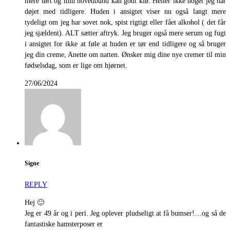
mere tørt og min hovedbund kan godt klø. Heller ikke noget jeg har
døjet med tidligere. Huden i ansigtet viser nu også langt mere
tydeligt om jeg har sovet nok, spist rigtigt eller fået alkohol ( det får
jeg sjældent). ALT sætter aftryk. Jeg bruger også mere serum og fugt
i ansigtet for ikke at føle at huden er tør end tidligere og så bruger
jeg din creme, Anette om natten. Ønsker mig dine nye cremer til min
fødselsdag, som er lige om hjørnet.
27/06/2024
Signe
REPLY
Hej 🙂
Jeg er 49 år og i peri. Jeg oplever pludseligt at få bumser!…og så de
fantastiske hamsterposer er