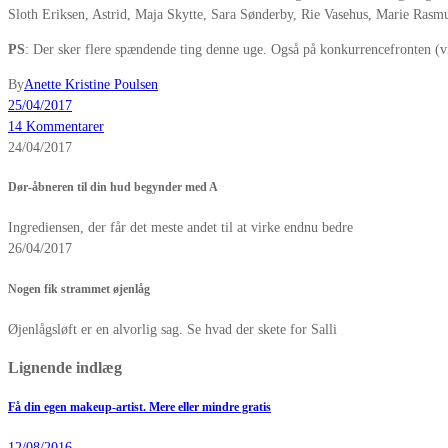
Sloth Eriksen, Astrid, Maja Skytte, Sara Sønderby, Rie Vasehus, Marie Rasm
PS
: Der sker flere spændende ting denne uge. Også på konkurrencefronten (v
By
Anette Kristine Poulsen
25/04/2017
14 Kommentarer
24/04/2017
Dør-åbneren til din hud begynder med A
Ingrediensen, der får det meste andet til at virke endnu bedre
26/04/2017
Nogen fik strammet øjenlåg
Øjenlågsløft er en alvorlig sag. Se hvad der skete for Salli
Lignende indlæg
Få din egen makeup-artist. Mere eller mindre gratis
12/08/2016