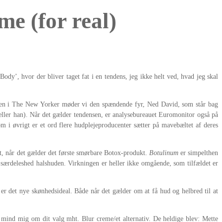
e (for real)
dy’, hvor der bliver taget fat i en tendens, jeg ikke helt ved, hvad jeg skal
, men i The New Yorker møder vi den spændende fyr, Ned David, som står bag
tæller han). Når det gælder tendensen, er analysebureauet Euromonitor også på
om i øvrigt er et ord flere hudplejeproducenter sætter på mavebæltet af deres
st, når det gælder det første smørbare Botox-produkt.
Botulinum
er simpelthen
ærdeleshed halshuden. Virkningen er heller ikke omgående, som tilfældet er
er det nye skønhedsideal. Både når det gælder om at få hud og helbred til at
og mind mig om dit valg mht. Blur creme/et alternativ. De heldige blev: Mette