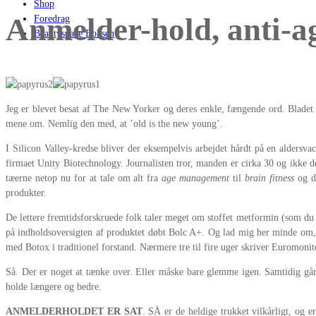
Shop
Anmelder-hold, anti-ag
Foredrag
Beautyspace Boksen
Jeg er blevet besat af The New Yorker og deres enkle, fængende ord. Bladet h
mene om. Nemlig den med, at ’old is the new young’.
I Silicon Valley-kredse bliver der eksempelvis arbejdet hårdt på en alder
firmaet Unity Biotechnology. Journalisten tror, manden er cirka 30 og ikke d
tæerne netop nu for at tale om alt fra
age management
til
brain fitness
og de
produkter.
De lettere fremtidsforskruede folk taler meget om stoffet metformin (som du 
på indholdsoversigten af produktet døbt Bolc A+. Og lad mig her minde om,
med Botox i traditionel forstand. Nærmere tre til fire uger skriver Euromonit
Så. Der er noget at tænke over. Eller måske bare glemme igen. Samtidig går 
holde længere og bedre.
ANMELDERHOLDET ER SAT
. SÅ er de heldige trukket vilkårligt, og 