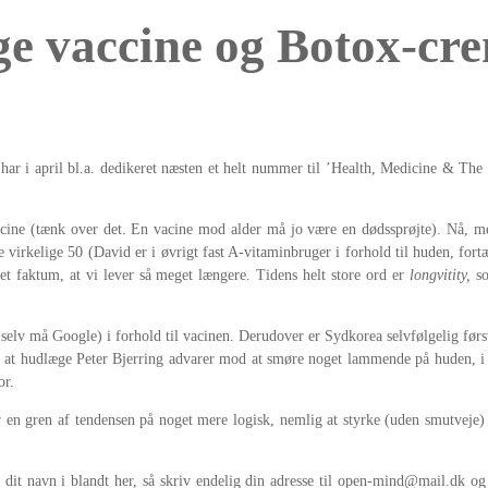
e vaccine og Botox-crem
ar i april bl.a. dedikeret næsten et helt nummer til ’Health, Medicine & The Bo
svaccine (tænk over det. En vacine mod alder må jo være en dødssprøjte). Nå
e virkelige 50 (David er i øvrigt fast A-vitaminbruger i forhold til huden, for
t faktum, at vi lever så meget længere. Tidens helt store ord er
longvitity,
s
selv må Google) i forhold til vacinen. Derudover er Sydkorea selvfølgelig før
 at hudlæge Peter Bjerring advarer mod at smøre noget lammende på huden, i s
or.
en gren af tendensen på noget mere logisk, nemlig at styrke (uden smutveje) 
er dit navn i blandt her, så skriv endelig din adresse til open-mind@mail.dk 