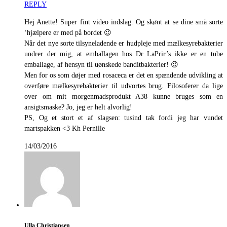
REPLY
Hej Anette! Super fint video indslag. Og skønt at se dine små sorte
‘hjælpere er med på bordet 😉
Når det nye sorte tilsyneladende er hudpleje med mælkesyrebakterier
undrer der mig, at emballagen hos Dr LaPrir’s ikke er en tube
emballage, af hensyn til uønskede banditbakterier! 😉
Men for os som døjer med rosaceca er det en spændende udvikling at
overføre mælkesyrebakterier til udvortes brug. Filosoferer da lige
over om mit morgenmadsprodukt A38 kunne bruges som en
ansigtsmaske? Jo, jeg er helt alvorlig!
PS, Og et stort et af slagsen: tusind tak fordi jeg har vundet
martspakken <3 Kh Pernille
14/03/2016
Ulla Christiansen