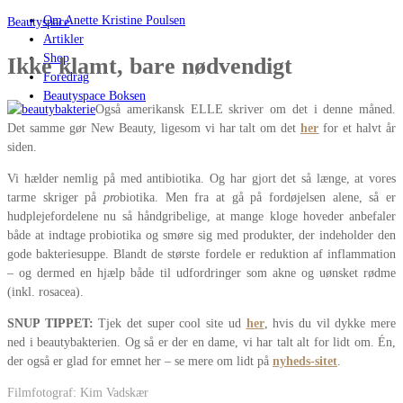
Om Anette Kristine Poulsen
Beautyspace
Artikler
Shop
Ikke klamt, bare nødvendigt
Foredrag
Beautyspace Boksen
Også amerikansk ELLE skriver om det i denne måned.
Det samme gør New Beauty, ligesom vi har talt om det
her
for et halvt år
siden.
Vi hælder nemlig på med antibiotika. Og har gjort det så længe, at vores
tarme skriger på
pro
biotika. Men fra at gå på fordøjelsen alene, så er
hudplejefordelene nu så håndgribelige, at mange kloge hoveder anbefaler
både at indtage probiotika og smøre sig med produkter, der indeholder den
gode bakteriesuppe. Blandt de største fordele er reduktion af inflammation
– og dermed en hjælp både til udfordringer som akne og uønsket rødme
(inkl. rosacea).
SNUP TIPPET:
Tjek det super cool site ud
her
, hvis du vil dykke mere
ned i beautybakterien. Og så er der en dame, vi har talt alt for lidt om. Én,
der også er glad for emnet her – se mere om lidt på
nyheds-sitet
.
Filmfotograf: Kim Vadskær