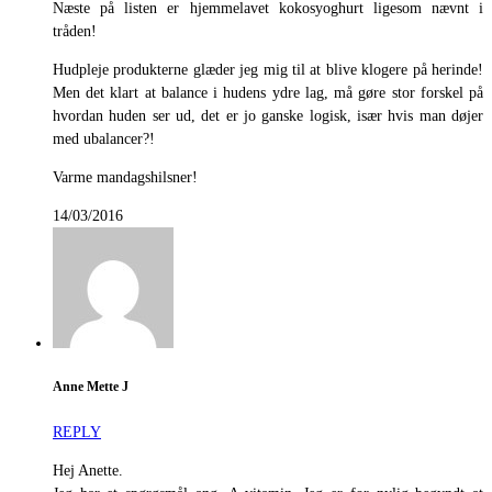
Næste på listen er hjemmelavet kokosyoghurt ligesom nævnt i
tråden!
Hudpleje produkterne glæder jeg mig til at blive klogere på herinde!
Men det klart at balance i hudens ydre lag, må gøre stor forskel på
hvordan huden ser ud, det er jo ganske logisk, især hvis man døjer
med ubalancer?!
Varme mandagshilsner!
14/03/2016
Anne Mette J
REPLY
Hej Anette.