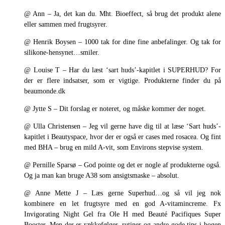
@ Ann – Ja, det kan du. Mht. Bioeffect, så brug det produkt alene
eller sammen med frugtsyrer.
@ Henrik Boysen – 1000 tak for dine fine anbefalinger. Og tak for
silikone-hensynet…smiler.
@ Louise T – Har du læst ‘sart huds’-kapitlet i SUPERHUD? For
der er flere indsatser, som er vigtige. Produkterne finder du på
beaumonde.dk
@ Jytte S – Dit forslag er noteret, og måske kommer der noget.
@ Ulla Christensen – Jeg vil gerne have dig til at læse ‘Sart huds’-
kapitlet i Beautyspace, hvor der er også er cases med rosacea. Og fint
med BHA – brug en mild A-vit, som Environs stepvise system.
@ Pernille Sparsø – God pointe og det er nogle af produkterne også.
Og ja man kan bruge A38 som ansigtsmaske – absolut.
@ Anne Mette J – Læs gerne Superhud…og så vil jeg nok
kombinere en let frugtsyre med en god A-vitamincreme. Fx
Invigorating Night Gel fra Ole H med Beauté Pacifiques Super
Booster. Men der er rækkefølger, rutiner og andre gode tips i bogen