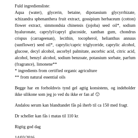
Fuld ingrediensliste:
Aqua (water), glycerin, betaine, dipotassium glycyrrhizate,
schizandra sphenanthera fruit extract, gossipium herbaceum (cotton)
flower extract, simmondsia chinensis (jojoba) seed oil*, sodium
hyaluronate, caprylyl/capryl glucoside, xanthan gum, chondrus
crispus (carrageenan), lecithin, tocopherol, helianthus annuus
(sunflower) seed oil*, caprylic/capric triglyceride, caprylic alcohol,
glucose, decyl alcohol, ascorbyl palmitate, ascorbic acid, citric acid,
alcohol, benzyl alcohol, sodium benzoate, potassium sorbate, parfum
(fragrance), limonene**
* ingredients from certified organic agriculture
** from natural essential oils
Begge har en forholdsvis tynd gel agtig konsistens, og indeholder
ikke silikone som jeg jo ved du ikke er fan af 🙂
Andalou serum kan blandtandet fås på iherb til ca 150 med fragt.
Dr scheller kan fås i matas til 110 kr.
Rigtig god dag
14/03/2016