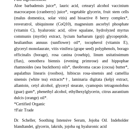
Aloe barbadensis juice*, lauric acid, cetearyl alcohol vaccinium
macrocarpon (cranberry) juice*, vegetable glycerin, fruit stem cells
(malus domestica, solar vitis) and bioactive 8 berry complex*,
resveratrol, ubiquinone (CoQ10), magnesium ascorbyl phosphate
(vitamin C), hyaluronic acid, olive squalane, hydrolyzed myrtus
communis (myrtle) extract, lycium barbarum (goji) glycopeptide,
healianthus annuus (sunflower) oil*, tocopherol (vitamin E),
glyceryl monolaurate, vitis vinifera (grape seed) polyphenols, borago
officinalis (borage), rosa canina (rosehip), linum usitatissimum
(flax), oenothera biennis (evening primrose) and hippophae
rhamnoides (sea buckthorn) oils*, theobroma cacao (cocoa) butter*,
aspalathus linearis (rooibos), hibiscus rosa-sinensis and camellia
sinensis (white tea) extracts*†, laminaria digitata (kelp) extract,
allantoin, cetyl alcohol, glyceryl stearate, cyamopsis tetragonolobus
(guar) gum*, phenethyl alcohol, ethylhexylglycerin, citrus aurantium
dulcis (orange) oil*.
*Certified Organic
†Fair Trade
Dr. Scheller, Soothing Intensive Serum, Jojoba Oil. Indeholder
blandtandet, glycerin, lakrids, jojoba og hyaluronic acid