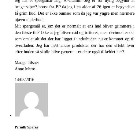
Jeg har et spørgsmål ang. A-vitamin. Jeg er for nylig begyndt at
bruge super3 boost fra BP da jeg i en alder af 26 igen er begyndt at
få grim hud. Det er ikke bumser som da jeg var yngre men nærmere
ujævn underhud.
Mit spørgsmål er, om det er normalt at ens hud bliver grimmere i
den første tid? Ikke at jeg bliver rød og irriteret, men derimod er det
som om at alt det der har ligget i underhuden nu er kommet op til
overfladen. Jeg har hørt andre produkter der har den effekt hvor
efter huden så skulle blive pænere – er dette også tilfældet her?
Mange hilsner
Anne Mette
14/03/2016
Pernille Sparsø