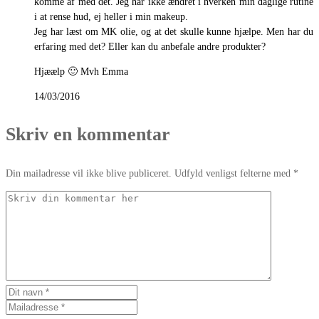
komme af med det. Jeg har ikke ændret i hverken min daglige rutine
i at rense hud, ej heller i min makeup.
Jeg har læst om MK olie, og at det skulle kunne hjælpe. Men har du
erfaring med det? Eller kan du anbefale andre produkter?
Hjæælp 🙂 Mvh Emma
14/03/2016
Skriv en kommentar
Din mailadresse vil ikke blive publiceret. Udfyld venligst felterne med *