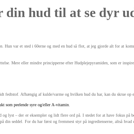
 din hud til at se dyr u
. Hun var et sted i 60erne og med en hud så flot, at jeg gjorde alt for at komm
ttelse. Mere eller mindre principperne efter Hudplejepyramiden, som er inspi
t fedtstof. Afhængig af kulde/varme og hvilken hud du har, kan du skrue op e
t som peelende syre og/eller A-vitamin.
id og lyst – der er eksempler og lidt flere ord på. I stedet for at have fokus på 
å din seddel. For du har først og fremmest styr på ingredienserne, altså hvad d