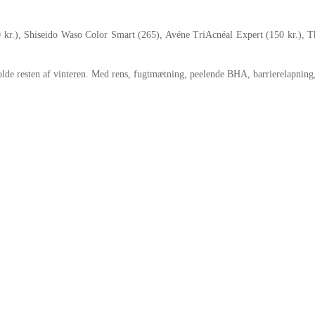
 kr.), Shiseido Waso Color Smart (265), Avéne TriAcnéal Expert (150 kr.),
holde resten af vinteren. Med rens, fugtmætning, peelende BHA, barrierelapning