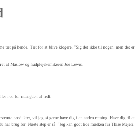
d
e tæt på hende. Tæt for at blive klogere. ”Sig det ikke til nogen, men det er
reret af Maslow og hudplejekemikeren Joe Lewis.
ller ned for mængden af fedt.
bestemte produkter, vil jeg så gerne have dig i en anden retning. Have dig til at
u har brug for. Næste step er så: ”Jeg kan godt lide mælken fra Thise Mejeri,