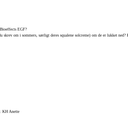
 Bioeffects EGF?
du skrev om i sommers, særligt deres squalene solcreme) om de er lukket ned
r. KH Anette