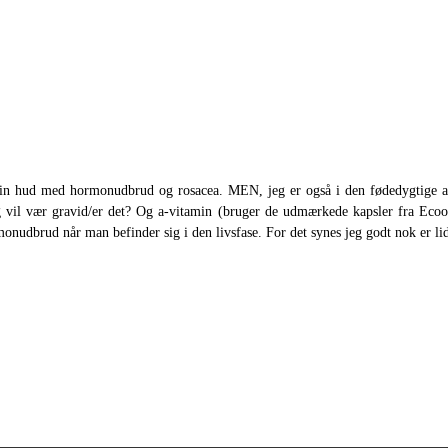
å min hud med hormonudbrud og rosacea. MEN, jeg er også i den fødedygtige a
 jeg vil vær gravid/er det? Og a-vitamin (bruger de udmærkede kapsler fra E
nudbrud når man befinder sig i den livsfase. For det synes jeg godt nok er lidt