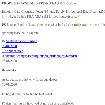
PRODUKTNAVNE MED PRISNIVEAU
IGTV-filmen:
Rudolph Care Cleansing Foam (95 kr.), Purely Professional Day Cream (250
kr.), Night Switch PHA/AHA (112 kr. hos houseofstars.dk).
PS
Januars
Book’n Beautybox
er også et bud på
en samlet pakke
, der vil 
@beautyspace på Instagram
By
Anette Kristine Poulsen
09/01/2020
9 Kommentarer
A-vitamin
Beautyspace
billig hudpleje
Hudplejepyramiden
05/01/2020
Dit overblik
Årets bedste produkter + foredrags-datoer
10/01/2020
Én ting, du skal ændre for din hud i 2020
Få den hud, du vil have ved at gøre én ting anderledes