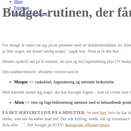
Shop
Budget-rutinen, der får
Foredrag
Beautyspace Boksen
For mange år siden var jeg på en pressetur med en skønhedsredaktør fra Athen
jo ikke noget, der koster særlig meget,” sagde hun. Altså at få den hud.
Hendes opskrift lød på A-vitamin, let syre og fed fugtmætning plus UV-besky
Den tandbørstekorte, ultralette version som er:
Morgen
=> vaskeklud, fugtmætning og nærende beskyttelse.
Med nærende mener jeg noget, der kan forsegle fugten – som en creme med lid
Aften
=> rens og fugt/fedtmætning sammen med et behandlende produk
FÅ DET SERVERET LIVE PÅ 4 MINUTTER:
Se med
her
, hvis du har t
tænke, som når du køber mad ind: Der står kylling, mælk, kål og tomatsauce p
Arla eller… ”. Det foregår på IGTV
:
Instagram @beautyspace
.