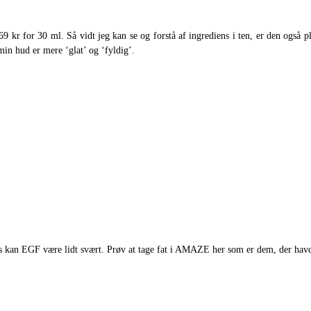
 kr for 30 ml. Så vidt jeg kan se og forstå af ingrediens i ten, er den også pl
min hud er mere ‘glat’ og ‘fyldig’.
rs kan EGF være lidt svært. Prøv at tage fat i AMAZE her som er dem, der havde