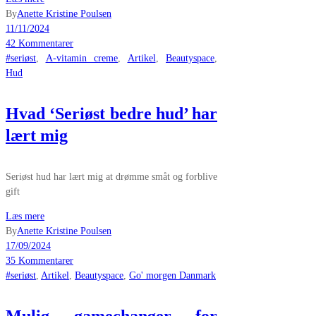
By
Anette Kristine Poulsen
11/11/2024
42 Kommentarer
#seriøst
,
A-vitamin creme
,
Artikel
,
Beautyspace
,
Hud
Hvad ‘Seriøst bedre hud’ har
lært mig
Seriøst hud har lært mig at drømme småt og forblive
gift
Læs mere
By
Anette Kristine Poulsen
17/09/2024
35 Kommentarer
#seriøst
,
Artikel
,
Beautyspace
,
Go' morgen Danmark
Mulig gamechanger for