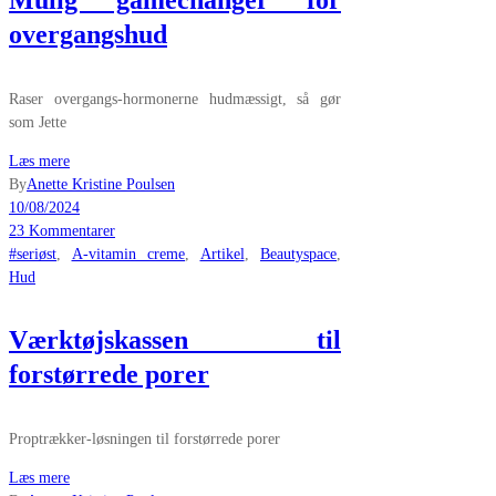
overgangshud
Raser overgangs-hormonerne hudmæssigt, så gør
som Jette
Læs mere
By
Anette Kristine Poulsen
10/08/2024
23 Kommentarer
#seriøst
,
A-vitamin creme
,
Artikel
,
Beautyspace
,
Hud
Værktøjskassen til
forstørrede porer
Proptrækker-løsningen til forstørrede porer
Læs mere