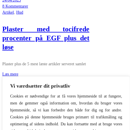
24/04/2023
8 Kommentarer
Artikel
,
Hud
Plaster med tocifrede
procenter på EGF plus det
løse
Plaster plus de 5 mest læste artikler serveret samlet
Læs mere
By
Anette Kristine Poulsen
Vi værdsætter dit privatliv
30/03/2023
32 Kommentarer
Cookies er nødvendige for at få vores hjemmeside til at fungere,
Indlægsinddeling
1
2
…
4
Næste
men de gemmer også information om, hvordan du bruger vores
1
hjemmeside, så vi kan forbedre den både for dig og for andre.
2
Cookies på denne hjemmeside bruges primært til trafikmåling og
3
optimering af sidens indhold. Du kan fortsætte med at bruge vores
4