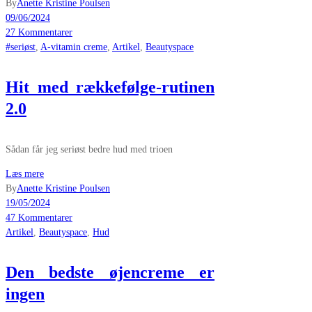
By
Anette Kristine Poulsen
09/06/2024
27 Kommentarer
#seriøst
,
A-vitamin creme
,
Artikel
,
Beautyspace
Hit med rækkefølge-rutinen
2.0
Sådan får jeg seriøst bedre hud med trioen
Læs mere
By
Anette Kristine Poulsen
19/05/2024
47 Kommentarer
Artikel
,
Beautyspace
,
Hud
Den bedste øjencreme er
ingen