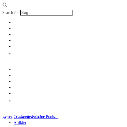
Search for:
Om Anette Kristine Poulsen
Artikel
,
Beautyspace
,
Hud
Artikler