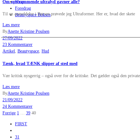
Om opstrammende ultralyd gavner alle?
Shop
Foredrag
Til en anmeldelse i Børsen prøvede jeg Ultraformer. Her er, hvad der skete
Beautyspace Boksen
Læs mere
By
Anette Kristine Poulsen
27/09/2022
23 Kommentarer
Artikel
,
Beautyspace
,
Hud
Tænk, hvad TÆNK slipper af sted med
Vær kritisk nysgerrig – også over for de kritiske. Det gælder også den priv
Læs mere
By
Anette Kristine Poulsen
21/09/2022
24 Kommentarer
Indlægsinddeling
Forrige
1
…
39
40
FIRST
31