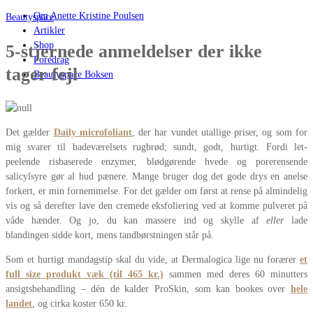
Om Anette Kristine Poulsen
Beautyspace
Artikler
Shop
5-stjernede anmeldelser der ikke
Foredrag
tager fejl
Beautyspace Boksen
Det gælder
Daily microfoliant
, der har vundet utallige priser, og som for
mig svarer til badeværelsets rugbrød; sundt, godt, hurtigt. Fordi let-
peelende risbaserede enzymer, blødgørende hvede og porerensende
salicylsyre gør al hud pænere. Mange bruger dog det gode drys en anelse
forkert, er min fornemmelse. For det gælder om først at rense på almindelig
vis og så derefter lave den cremede eksfoliering ved at komme pulveret på
våde hænder. Og jo, du kan massere ind og skylle af
eller
lade
blandingen sidde kort, mens tandbørstningen står på.
Som et hurtigt mandagstip skal du vide, at Dermalogica lige nu forærer
et
full size produkt væk (til 465 kr.)
sammen med deres 60 minutters
ansigtsbehandling – dén de kalder ProSkin, som kan bookes over
hele
landet
, og cirka koster 650 kr.