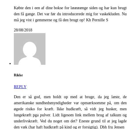
Købte den i een af dine bokse for læææænge siden og har kun brugt
den få gange. Det var før du introducerede mig for vaskekluden. Nu
må jeg vist i gemmerne og få den brugt op! Kh Pernille S
28/08/2018
Rikke
REPLY
Den er så god, men holdt op med at bruge, da jeg læste, de
amerikanske sundhedsmyndigheder var opmærksomme på, om den
øgede risiko for kræft. Ikke hudkræft, så vidt jeg husker, men
lungekræft pga pulver. Lidt ligesom link mellem brug af talkum og
underlivskræft. Ved du noget om det? Eneste grund til at jeg lagde
den væk (har haft hudkræft på kind og er forsigtig). Dbh fru Jensen