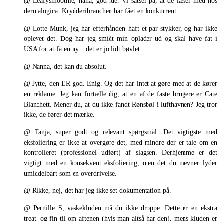
@ Leafysmoothie, haha, god idé. Vi satser på, at de læser med hos
dermalogica. Krydderibranchen har fået en konkurrent.
@ Lotte Munk, jeg har efterhånden haft et par stykker, og har ikke
oplevet det. Dog har jeg smidt min oplader ud og skal have fat i
USA for at få en ny…det er jo lidt bøvlet.
@ Nanna, det kan du absolut.
@ Jytte, den ER god. Enig. Og det har intet at gøre med at de kører
en reklame. Jeg kan fortælle dig, at en af de faste brugere er Cate
Blanchett. Mener du, at du ikke fandt Rønsbøl i lufthavnen? Jeg tror
ikke, de fører det mærke.
@ Tanja, super godt og relevant spørgsmål. Det vigtigste med
eksfoliering er ikke at overgøre det, med mindre der er tale om en
kontrolleret (professionel udført) af slagsen. Derhjemme er det
vigtigt med en konsekvent eksfoliering, men det du nævner lyder
umiddelbart som en overdrivelse.
@ Rikke, nej, det har jeg ikke set dokumentation på.
@ Pernille S, vaskekluden må du ikke droppe. Dette er en ekstra
treat, og fin til om aftenen (hvis man altså har den), mens kluden er