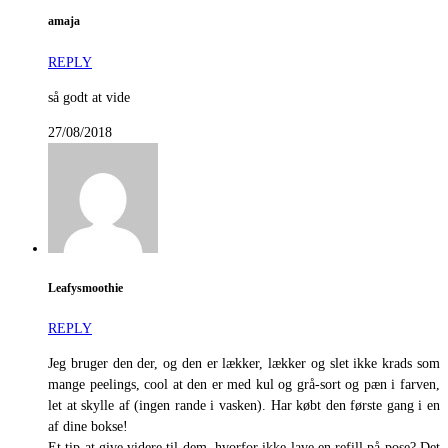
amaja
REPLY
så godt at vide
27/08/2018
Leafysmoothie
REPLY
Jeg bruger den der, og den er lækker, lækker og slet ikke krads som
mange peelings, cool at den er med kul og grå-sort og pæn i farven,
let at skylle af (ingen rande i vasken). Har købt den første gang i en
af dine bokse!
Et tip at give videre til dem, hvorfor ikke lave en refill på pose? Det