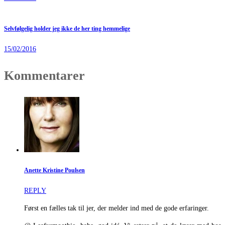
Selvfølgelig holder jeg ikke de her ting hemmelige
15/02/2016
Kommentarer
Anette Kristine Poulsen
REPLY
Først en fælles tak til jer, der melder ind med de gode erfaringer.