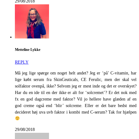
29/08/2018
Metteline Lykke
REPLY
Må jeg lige spørge om noget helt andet? Jeg er ‘på’ C-vitamin, har
lige købt serum fra SkinCeuticals, CE Ferulic, men der skal vel
solfaktor ovenpå, ikke? Selvom jeg er mest inde og det er overskyet?
Har du en ide til en der ikke er alt for ‘solcremet’? Er det nok med
fx en god dagcreme med faktor? Vil jo hellere have glæden af en
god creme også end ‘blir’ solcreme. Eller er det bare bedst med
decideret høj uva uvb faktor i kombi med C-serum? Tak for hjælpen
29/08/2018