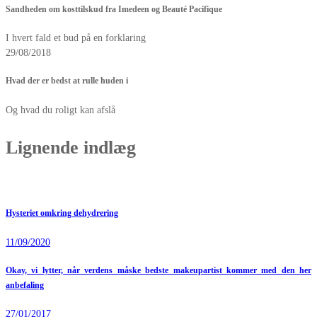
Sandheden om kosttilskud fra Imedeen og Beauté Pacifique
I hvert fald et bud på en forklaring
29/08/2018
Hvad der er bedst at rulle huden i
Og hvad du roligt kan afslå
Lignende indlæg
Hysteriet omkring dehydrering
11/09/2020
Okay, vi lytter, når verdens måske bedste makeupartist kommer med den her
anbefaling
27/01/2017