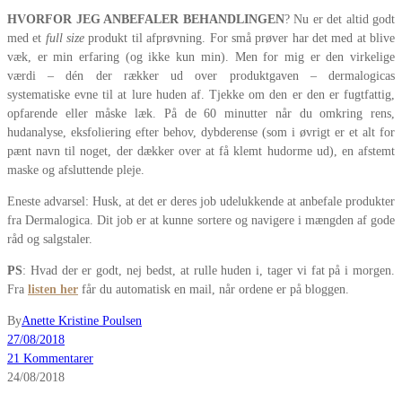
HVORFOR JEG ANBEFALER BEHANDLINGEN
? Nu er det altid godt
med et
full size
produkt til afprøvning. For små prøver har det med at blive
væk, er min erfaring (og ikke kun min). Men for mig er den virkelige
værdi – dén der rækker ud over produktgaven – dermalogicas
systematiske evne til at lure huden af. Tjekke om den er den er fugtfattig,
opfarende eller måske læk. På de 60 minutter når du omkring rens,
hudanalyse, eksfoliering efter behov, dybderense (som i øvrigt er et alt for
pænt navn til noget, der dækker over at få klemt hudorme ud), en afstemt
maske og afsluttende pleje.
Eneste advarsel: Husk, at det er deres job udelukkende at anbefale produkter
fra Dermalogica. Dit job er at kunne sortere og navigere i mængden af gode
råd og salgstaler.
PS
: Hvad der er godt, nej bedst, at rulle huden i, tager vi fat på i morgen.
Fra
listen her
får du automatisk en mail, når ordene er på bloggen.
By
Anette Kristine Poulsen
27/08/2018
21 Kommentarer
24/08/2018