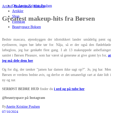
Om Anette Kristine Poulsen
Artikel
,
Beautyspace
,
Makeup
Artikler
Shop
Greatest makeup-hits fra Børsen
Foredrag
Beautyspace Boksen
Bedste mascara, øjenskyggen der idiotsikkert lander umådelig pænt og
eyelineren, ingen bør løbe tør for. Nåja, så er der også den flødebløde
læbegloss, jeg har genkøbt flest gang. I alt 13 makeuppede anbeflainger
samlet i Børsen Pleasure, som har været så generøse at give grønt lys for,
at
jeg må dele dem her
.
Og for dig, der tænker “jamen har damen ikke sagt op?”. Jo, jeg har. Men
Børsen er verdens bedste avis, og derfor er det umanerligt rart at date lidt i
ny og næ.
SERIØST BEDRE HUD
finder du
i ord og på tube her
.
@beautyspace på Instagram
By
Anette Kristine Poulsen
07/10/2024