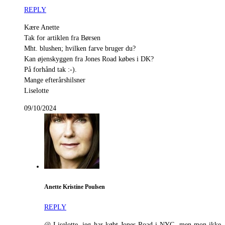
REPLY
Kære Anette
Tak for artiklen fra Børsen
Mht. blushen; hvilken farve bruger du?
Kan øjenskyggen fra Jones Road købes i DK?
På forhånd tak :-).
Mange efterårshilsner
Liselotte
09/10/2024
Anette Kristine Poulsen
REPLY
@ Liselotte, jeg har købt Jones Road i NYC, men mon ikke